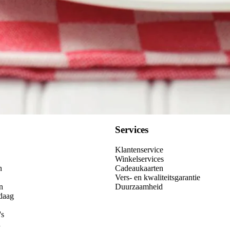
Services
Klantenservice
Winkelservices
n
Cadeaukaarten
Vers- en kwaliteitsgarantie
n
Duurzaamheid
daag
's
n