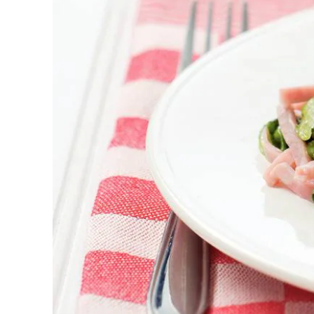
2
x 400 g
andijvie
1
flesje
kookroom
1
pak
hamreepjes
1
el
grove mosterd
Dit heb je nodig