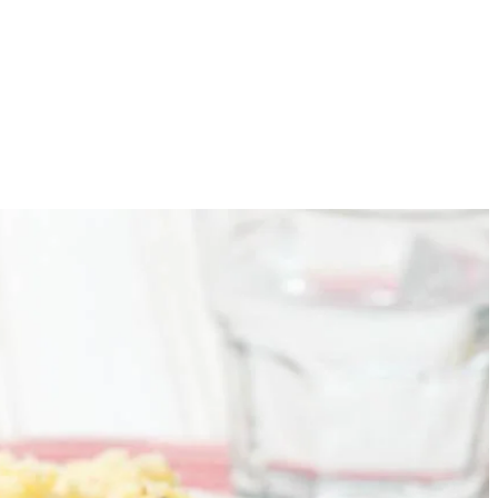
4
vie in 2 porties toe en roerbak 2-3 min. tot het blad wat geslonken is.
en zout.
 andijvie met de mosterdpuree.