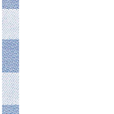
Witlof ovensc
30
min