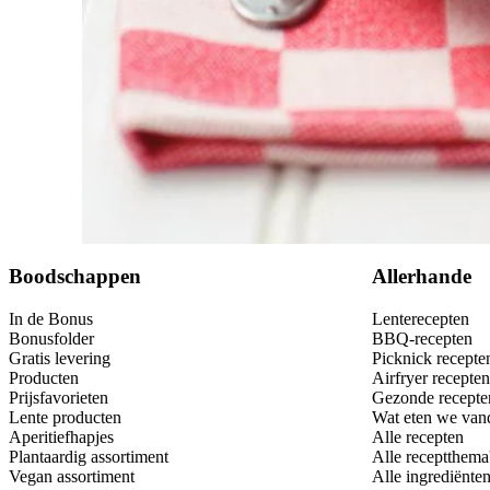
Bewaar
Boodschappen
Allerhande
In de Bonus
Lenterecepten
Bonusfolder
BBQ-recepten
Gratis levering
Picknick recepte
Producten
Airfryer recepten
Prijsfavorieten
Gezonde recepte
Lente producten
Wat eten we van
Aperitiefhapjes
Alle recepten
Plantaardig assortiment
Alle receptthema
Vegan assortiment
Alle ingrediënte