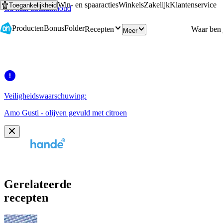
Win- en spaaracties
Winkels
Zakelijk
Klantenservice
Toegankelijkheid
Ga naar hoofdinhoud
Ga naar zoeken
Producten
Bonus
Folder
Recepten
Meer
Veiligheidswaarschuwing:
Amo Gusti - olijven gevuld met citroen
Gerelateerde
recepten