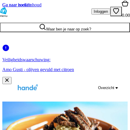
Ga naar hoofdinhoud
Ga naar zoeken
Inloggen
0.00
menu
Waar ben je naar op zoek?
Veiligheidswaarschuwing:
Amo Gusti - olijven gevuld met citroen
Overzicht