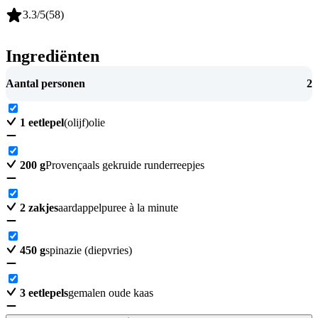
3.3
/5
(
58
)
Ingrediënten
Aantal personen
2
1
eetlepel
(olijf)olie
200
g
Provençaals gekruide runderreepjes
2
zakjes
aardappelpuree à la minute
450
g
spinazie (diepvries)
3
eetlepels
gemalen oude kaas