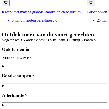
Kwark met matcha granola, aardbeien en basilicum
Brioche-wente
5
min
5 minuten bereidingstijd
20
min
Ontdek meer van dit soort gerechten
vegetarisch
zonder vlees/vis
italiaans
ontbijt
pasen
Ook te zien in
2000 nr. 04 - Pasen
Boodschappen
Allerhande