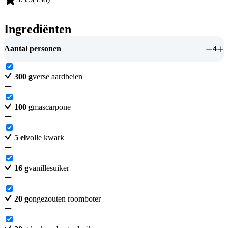
Ingrediënten
Aantal personen
4
300
g
verse aardbeien
100
g
mascarpone
5
el
volle kwark
16
g
vanillesuiker
20
g
ongezouten roomboter