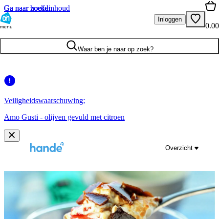
Ga naar hoofdinhoud
Ga naar zoeken
Inloggen
0.00
menu
Waar ben je naar op zoek?
Veiligheidswaarschuwing:
Amo Gusti - olijven gevuld met citroen
Overzicht