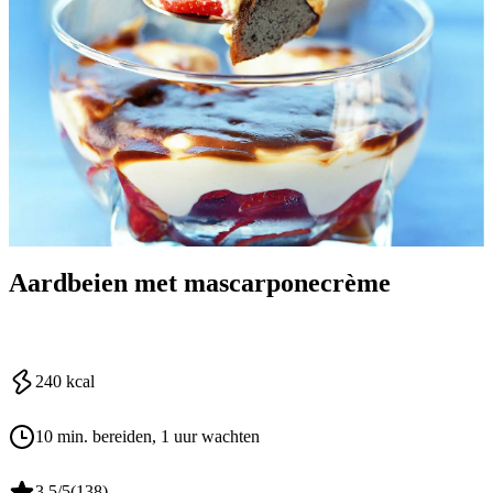
Aardbeien met mascarponecrème
240
kcal
10 min. bereiden
, 1 uur wachten
3.5
/5
(
138
)