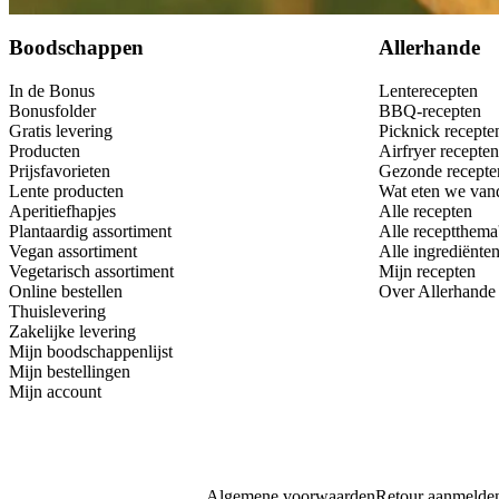
Bewaar
Boodschappen
Allerhande
In de Bonus
Lenterecepten
Bonusfolder
BBQ-recepten
Gratis levering
Picknick recepte
Producten
Airfryer recepten
Prijsfavorieten
Gezonde recepte
Lente producten
Wat eten we van
Aperitiefhapjes
Alle recepten
Plantaardig assortiment
Alle receptthema
Vegan assortiment
Alle ingrediënte
Vegetarisch assortiment
Mijn recepten
Online bestellen
Over Allerhande
Thuislevering
Zakelijke levering
Mijn boodschappenlijst
Mijn bestellingen
Mijn account
Algemene voorwaarden
Retour aanmelde