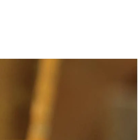
6
let al roerende op. Smelt de boter.
 van de kaneelpoeder, gemberpoeder, peper, zout en de helft van de
n goudbruin. Laat ze afkoelen en maal ze fijn in de keukenmachine.
 elk vel met boter. Leg hierop weer 3 vellen filodeeg en bestrijk met