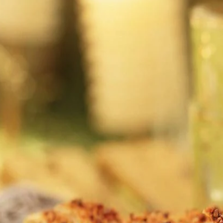
mspaan de stukjes kip uit het stoofvocht, laat uitlekken en op ene bor
 Blijf roeren de eieren stollen er een soort roerei ontstaat. Schep de 
 de velletjes erop en bestrijk met boter. Strooi de rest van het amande
 de oven ca. 25 min. mee. Laat afkoelen tot lauwwarm. Haal voorzichti
rdt er meestal duif voor gebruikt.
Wat vond je van dit recept?