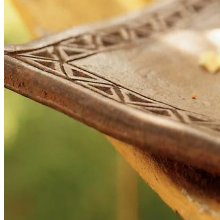
2
tl
kaneel
½
tl
gemalen gember
90
g
garneeramandelen
3
el
poedersuiker
1
el
citroensap
6
middelgrote scharreleieren
Dit heb je nodig