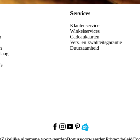
Services
Klantenservice
Winkelservices
n
Cadeaukaarten
Vers- en kwaliteitsgarantie
n
Duurzaamheid
daag
's
n
n
Zakelijke algemene voorwaarden
Bonusvoorwaarden
Privacybeleid
Coo