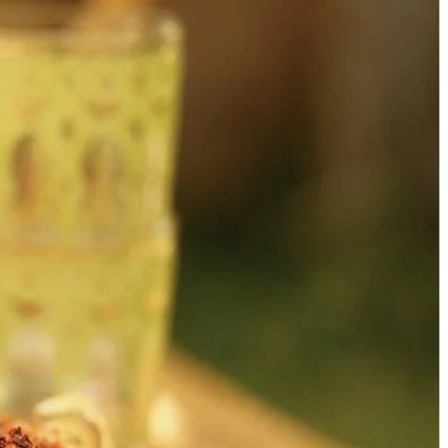
d scheppen. Laat het stofvocht op een hoog vuur in ca. 5 min. tot de
helft van het eimengsel over de deegbodem. Verdeel hierover de stukjes
lmengsel erover en maak er met een mes een ruitpatroon in.
g uit de vorm en serveer op een schaal.