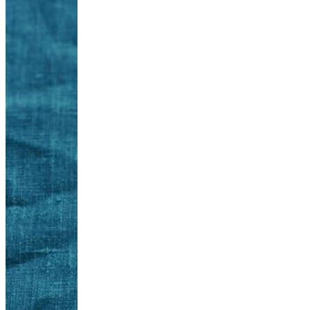
Roze risotto m
40
min