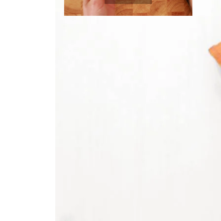
1
citroen
Ui snipperen
20
g
verse platte peterselie
Instructievideo
-
00:52
min.
1
ui
200
g
witte kaasblokjes
2
tl
verse Italiaanse kruiden