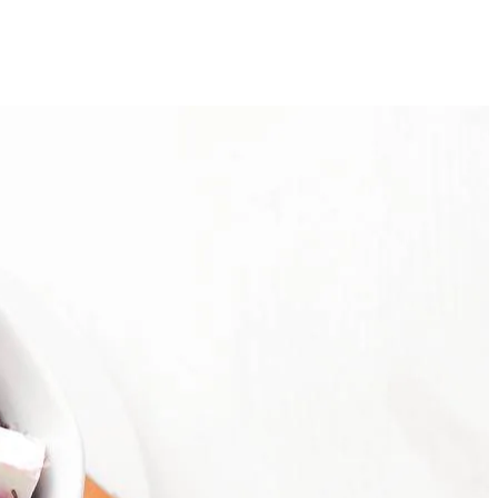
4
cous. Roer door en laat 10 min. staan.
erselie fijn.
ak met het citroensap en peper en eventueel zout. Serveer lauwwarm.