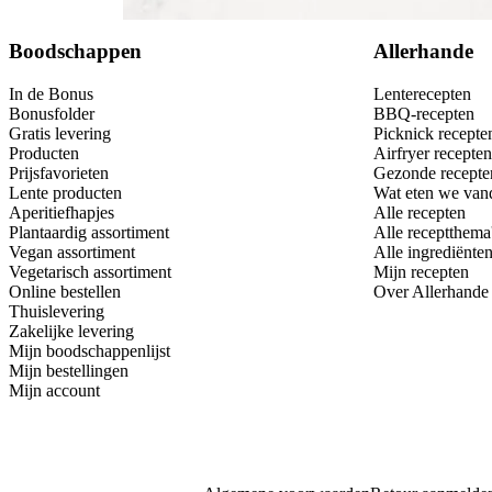
Bewaar
Boodschappen
Allerhande
In de Bonus
Lenterecepten
Bonusfolder
BBQ-recepten
Gratis levering
Picknick recepte
Producten
Airfryer recepten
Prijsfavorieten
Gezonde recepte
Lente producten
Wat eten we van
Aperitiefhapjes
Alle recepten
Plantaardig assortiment
Alle receptthema
Vegan assortiment
Alle ingrediënte
Vegetarisch assortiment
Mijn recepten
Online bestellen
Over Allerhande
Thuislevering
Zakelijke levering
Mijn boodschappenlijst
Mijn bestellingen
Mijn account