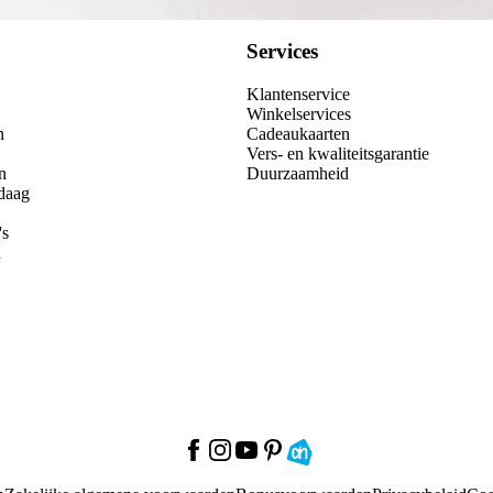
Services
Klantenservice
Winkelservices
n
Cadeaukaarten
Vers- en kwaliteitsgarantie
n
Duurzaamheid
daag
's
n