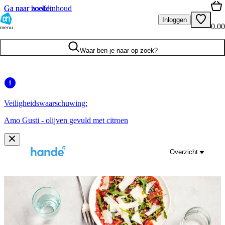
Ga naar hoofdinhoud
Ga naar zoeken
Inloggen
0.00
menu
Waar ben je naar op zoek?
Veiligheidswaarschuwing:
Amo Gusti - olijven gevuld met citroen
Overzicht