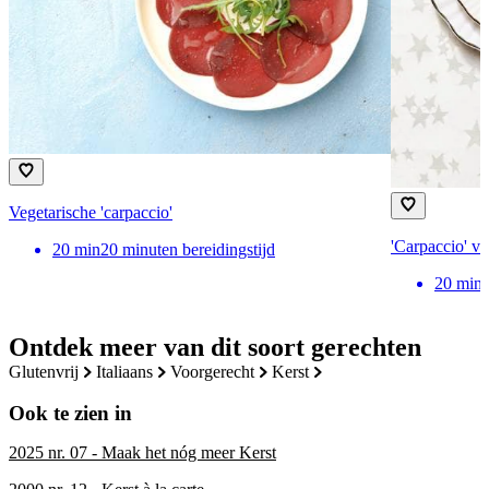
Vegetarische 'carpaccio'
'Carpaccio' v
20
min
20 minuten bereidingstijd
20
min
Ontdek meer van dit soort gerechten
glutenvrij
italiaans
voorgerecht
kerst
Ook te zien in
2025 nr. 07 - Maak het nóg meer Kerst