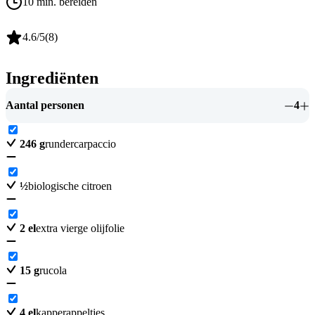
10 min. bereiden
4.6
/5
(
8
)
Ingrediënten
Aantal personen
4
246
g
rundercarpaccio
½
biologische citroen
2
el
extra vierge olijfolie
15
g
rucola
4
el
kapperappeltjes