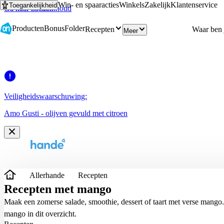
Win- en spaaracties
Winkels
Zakelijk
Klantenservice
Toegankelijkheid
Ga naar hoofdinhoud
Ga naar zoeken
Producten
Bonus
Folder
Recepten
Meer
Veiligheidswaarschuwing:
Amo Gusti - olijven gevuld met citroen
Allerhande
Recepten
Recepten met mango
Maak een zomerse salade, smoothie, dessert of taart met verse mango.
mango in dit overzicht.