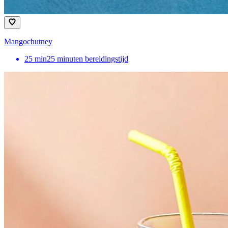
Mangochutney
25
min
25 minuten bereidingstijd