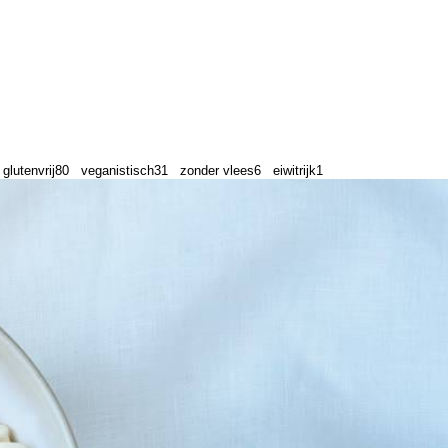
glutenvrij
80
veganistisch
31
zonder vlees
6
eiwitrijk
1