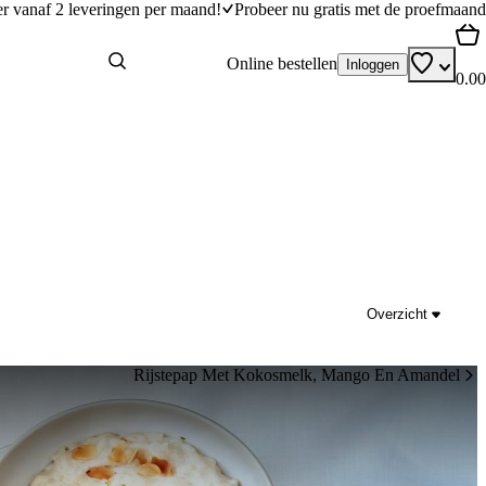
er vanaf 2 leveringen per maand!
Probeer nu gratis met de proefmaand
Online bestellen
Inloggen
0.00
Overzicht
Rijstepap Met Kokosmelk, Mango En Amandel