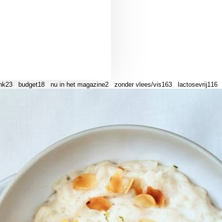
nk
23
budget
18
nu in het magazine
2
zonder vlees/vis
163
lactosevrij
116