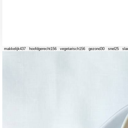
makkelijk
437
hoofdgerecht
156
vegetarisch
156
gezond
30
snel
25
sla