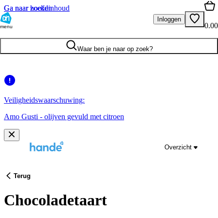
Ga naar hoofdinhoud
Ga naar zoeken
Inloggen
0.00
menu
Waar ben je naar op zoek?
Veiligheidswaarschuwing:
Amo Gusti - olijven gevuld met citroen
Overzicht
Terug
Chocoladetaart