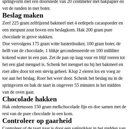
springvorm met een doorsnede van 20 centimeter met
bakpapier
en
vet de randen in met boter.
Beslag maken
Zeef 225 gram zelfrijzend bakmeel met 4 eetlepels cacaopoeder en
een mespunt zout boven een beslagkom. Hak 200 gram pure
chocolade in grove stukken.
Doe vervolgens 175 gram witte basterdsuiker, 100 gram boter, de
helft van de chocolade, 1 blikje gecondenseerde en 100 milliliter
kokend water in een pan. Zet de pan op laag vuur en blijf roeren tot
het een glad mengsel is. Schenk het mengsel nu bij het bakmeel en
roer alles door tot een stevig geheel. Klop 2 eieren los en voeg ze
toe aan het beslag. Roer het weer door. Schenk het beslag nu in de
springvorm en bak de taart in ongeveer 55 minuten in het midden
van de oven gaar.
Chocolade hakken
Hak ondertussen 150 gram melkchocolade fijn en doe samen met de
rest van de pure chocolade in een kom.
Controleer op gaarheid
Controleer of de taart gaar is door een satéprikker in het midden van