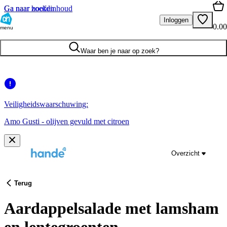
Ga naar hoofdinhoud
Ga naar zoeken
Inloggen
0.00
menu
Waar ben je naar op zoek?
Veiligheidswaarschuwing:
Amo Gusti - olijven gevuld met citroen
Overzicht
Terug
Aardappelsalade met lamsham