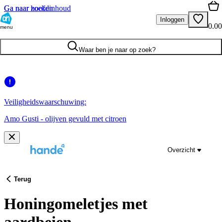
Ga naar hoofdinhoud
Ga naar zoeken
Inloggen
0.00
menu
Waar ben je naar op zoek?
Veiligheidswaarschuwing:
Amo Gusti - olijven gevuld met citroen
Overzicht
Terug
Honingomeletjes met