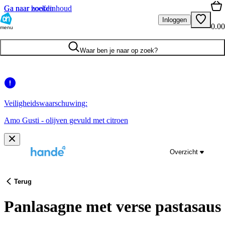
Ga naar hoofdinhoud
Ga naar zoeken
Inloggen
0.00
menu
Waar ben je naar op zoek?
Veiligheidswaarschuwing:
Amo Gusti - olijven gevuld met citroen
Overzicht
Terug
Panlasagne met verse pastasaus