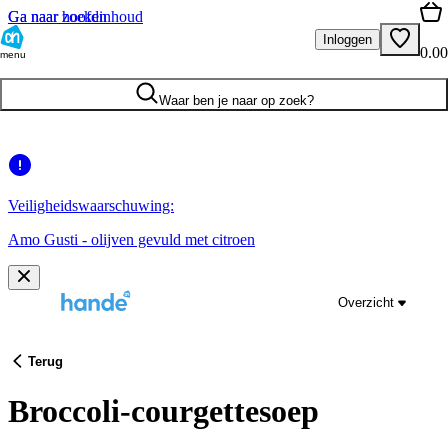
Ga naar hoofdinhoud
Ga naar zoeken
Inloggen
0.00
menu
Waar ben je naar op zoek?
Veiligheidswaarschuwing:
Amo Gusti - olijven gevuld met citroen
Overzicht
Terug
Broccoli-courgettesoep