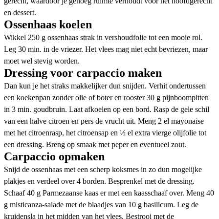
gerecht, waardoor je genoeg ruimte verhoudt voor het hoofdgerecht
en dessert.
Ossenhaas koelen
Wikkel 250 g ossenhaas strak in vershoudfolie tot een mooie rol.
Leg 30 min. in de vriezer. Het vlees mag niet echt bevriezen, maar
moet wel stevig worden.
Dressing voor carpaccio maken
Dan kun je het straks makkelijker dun snijden. Verhit ondertussen
een koekenpan zonder olie of boter en rooster 30 g pijnboompitten
in 3 min. goudbruin. Laat afkoelen op een bord. Rasp de gele schil
van een halve citroen en pers de vrucht uit. Meng 2 el mayonaise
met het citroenrasp, het citroensap en ½ el extra vierge olijfolie tot
een dressing. Breng op smaak met peper en eventueel zout.
Carpaccio opmaken
Snijd de ossenhaas met een scherp koksmes in zo dun mogelijke
plakjes en verdeel over 4 borden. Besprenkel met de dressing.
Schaaf 40 g Parmezaanse kaas er met een kaasschaaf over. Meng 40
g misticanza-salade met de blaadjes van 10 g basilicum. Leg de
kruidensla in het midden van het vlees. Bestrooi met de