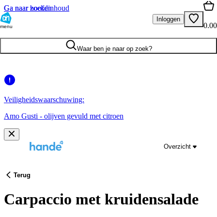
Ga naar hoofdinhoud
Ga naar zoeken
Inloggen
0.00
menu
Waar ben je naar op zoek?
Veiligheidswaarschuwing:
Amo Gusti - olijven gevuld met citroen
Overzicht
Terug
Carpaccio met kruidensalade