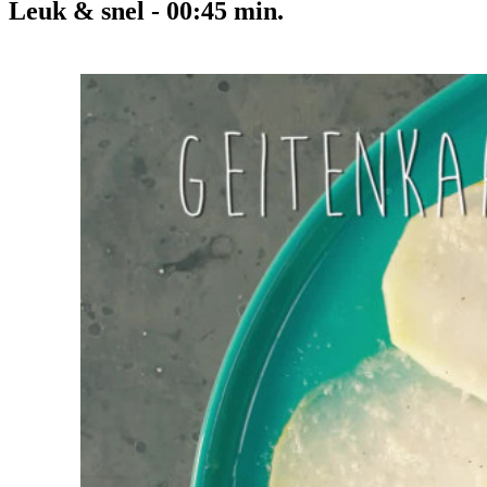
Leuk & snel
-
00:45
min.