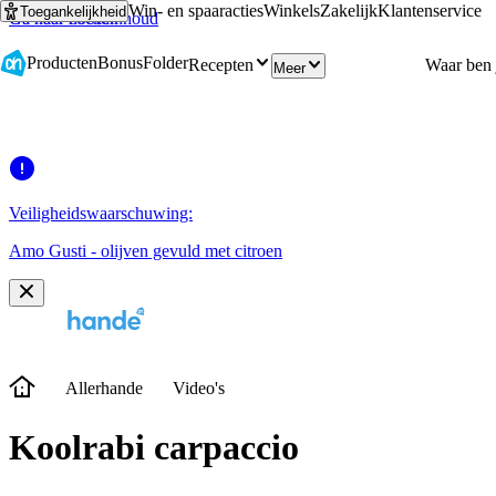
Win- en spaaracties
Winkels
Zakelijk
Klantenservice
Toegankelijkheid
Ga naar hoofdinhoud
Ga naar zoeken
Producten
Bonus
Folder
Recepten
Meer
Veiligheidswaarschuwing:
Amo Gusti - olijven gevuld met citroen
Allerhande
Video's
Koolrabi carpaccio