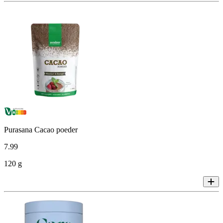
Purasana Cacao poeder
7
.
99
120 g