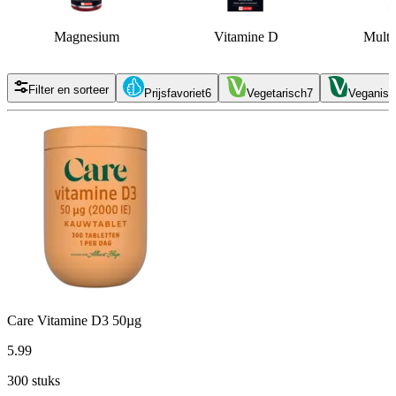
Magnesium
Vitamine D
Multi
Filter en sorteer
Prijsfavoriet
6
Vegetarisch
7
Veganist
Care Vitamine D3 50µg
5
.
99
300 stuks