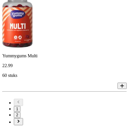
Yummygums Multi
22
.
99
60 stuks
1
2