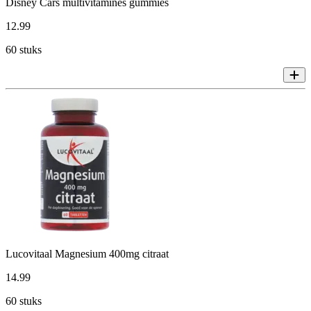
Disney Cars multivitamines gummies
12
.
99
60 stuks
Lucovitaal Magnesium 400mg citraat
14
.
99
60 stuks