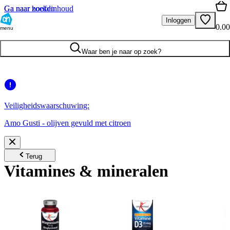
Ga naar hoofdinhoud
Ga naar zoeken
Inloggen
0.00
menu
Waar ben je naar op zoek?
Veiligheidswaarschuwing:
Amo Gusti - olijven gevuld met citroen
Terug
Vitamines & mineralen