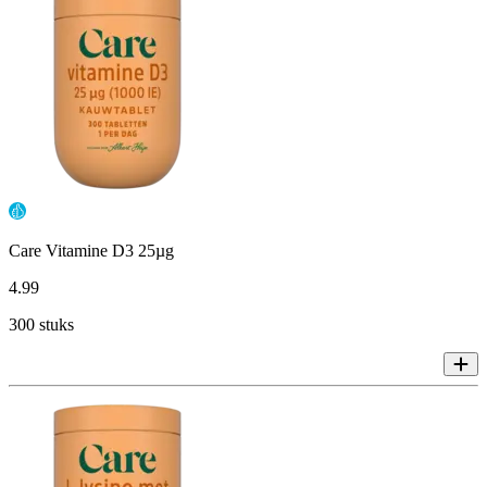
Care Vitamine D3 25µg
4
.
99
300 stuks