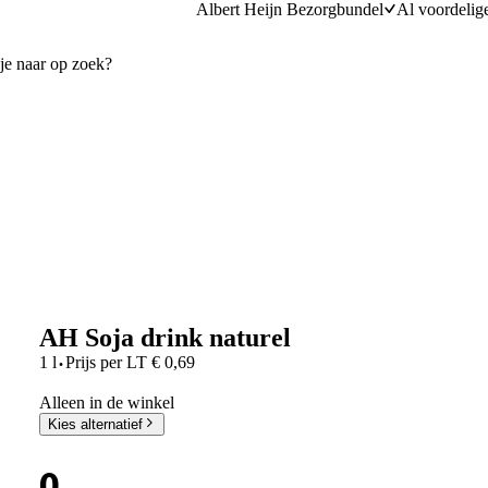
Albert Heijn Bezorgbundel
Al voordelig
AH Soja drink naturel
·
1 l
Prijs per
LT
€
0,69
Alleen in de winkel
Kies alternatief
0