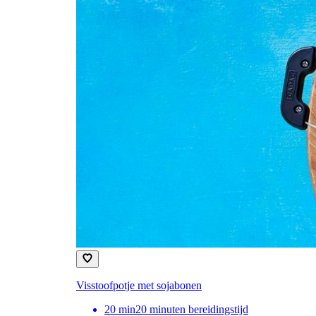
Visstoofpotje met sojabonen
20
min
20 minuten bereidingstijd