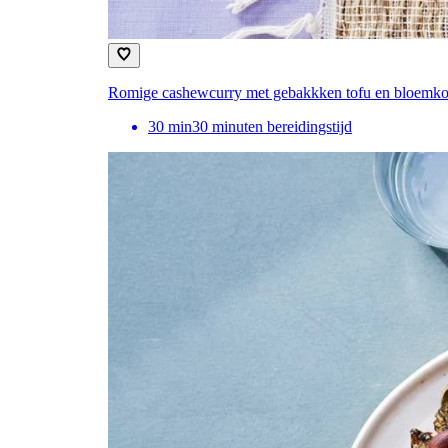
Romige cashewcurry met gebakkken tofu en bloemkoo
30
min
30 minuten bereidingstijd