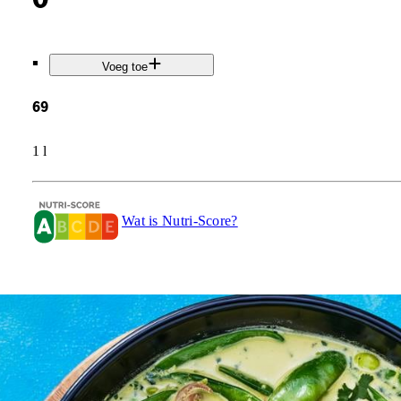
.
Voeg toe
69
1 l
Wat is Nutri-Score?