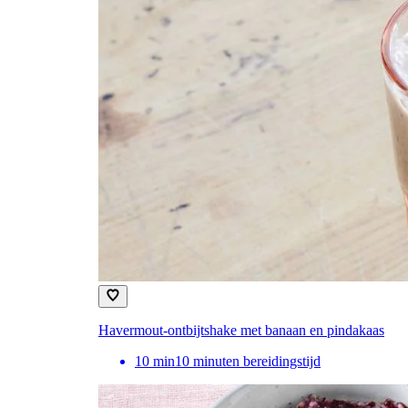
Havermout-ontbijtshake met banaan en pindakaas
10
min
10 minuten bereidingstijd