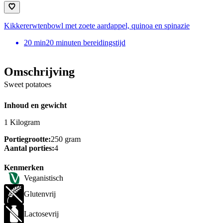
Kikkererwtenbowl met zoete aardappel, quinoa en spinazie
20
min
20 minuten bereidingstijd
Omschrijving
Sweet potatoes
Inhoud en gewicht
1 Kilogram
Portiegrootte:
250 gram
Aantal porties:
4
Kenmerken
Veganistisch
Glutenvrij
Lactosevrij