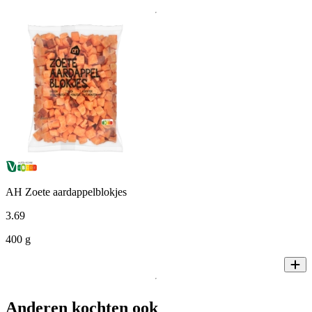
AH Zoete aardappelblokjes
3
.
69
400 g
Anderen kochten ook