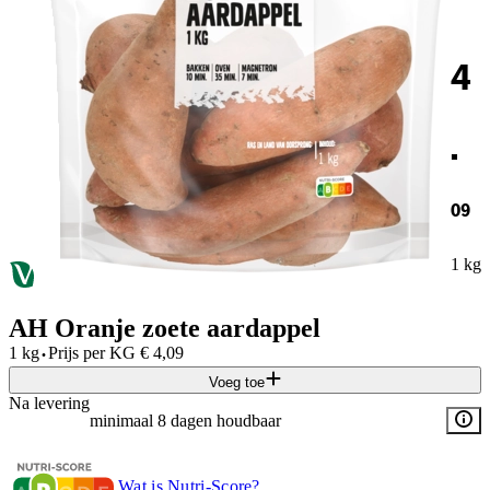
4
.
09
1 kg
AH Oranje zoete aardappel
·
1 kg
Prijs per
KG
€
4,09
Voeg toe
Na levering
minimaal 8 dagen houdbaar
Wat is Nutri-Score?