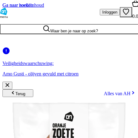
Ga naar hoofdinhoud
Ga naar zoeken
Inloggen
0.
menu
Waar ben je naar op zoek?
Veiligheidswaarschuwing:
Amo Gusti - olijven gevuld met citroen
Alles van AH
Terug