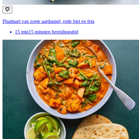
Plaattaart van zoete aardappel, rode biet en feta
15
min
15 minuten bereidingstijd