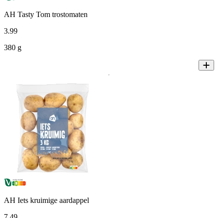
AH Tasty Tom trostomaten
3
.
99
380 g
AH Iets kruimige aardappel
7
.
49