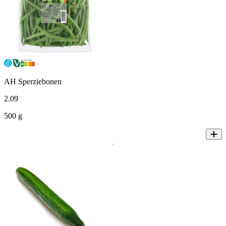
AH Sperziebonen
2
.
09
500 g