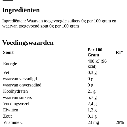
Ingrediënten
Ingrediënten: Waarvan toegevoegde suikers 0g per 100 gram en
waarvan toegevoegd zout 0g per 100 gram
Voedingswaarden
Per 100
Soort
RI*
Gram
408 kJ (96
Energie
kcal)
Vet
0,3 g
waarvan verzadigd
0 g
waarvan onverzadigd
0 g
Koolhydraten
21 g
waarvan suikers
5,7 g
Voedingsvezel
2,4 g
Eiwitten
1,2 g
Zout
0,1 g
Vitamine C
23 mg
28%