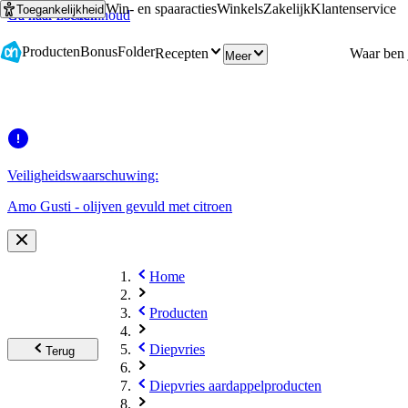
Win- en spaaracties
Winkels
Zakelijk
Klantenservice
Toegankelijkheid
Ga naar hoofdinhoud
Ga naar zoeken
Producten
Bonus
Folder
Recepten
Meer
Veiligheidswaarschuwing:
Amo Gusti - olijven gevuld met citroen
Home
Producten
Diepvries
Terug
Diepvries aardappelproducten