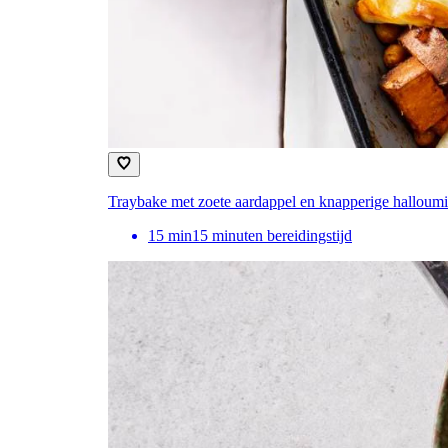
Traybake met zoete aardappel en knapperige halloumi
15
min
15 minuten bereidingstijd