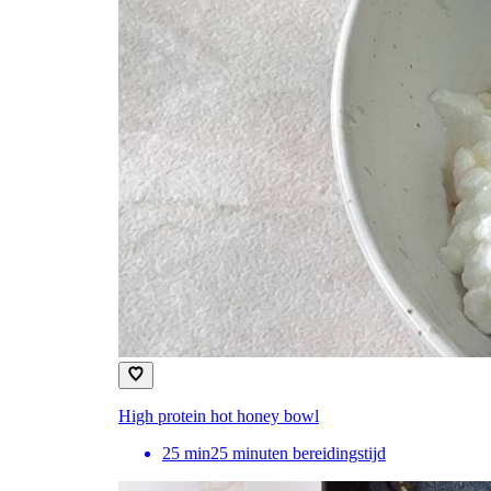
High protein hot honey bowl
25
min
25 minuten bereidingstijd