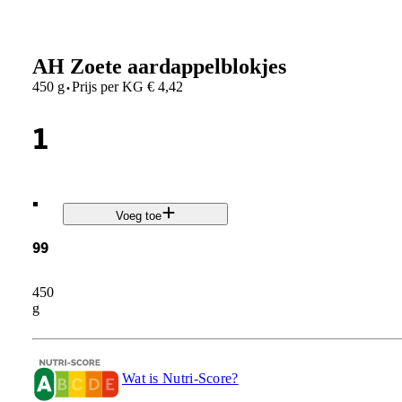
AH Zoete aardappelblokjes
·
450 g
Prijs per
KG
€
4,42
1
.
Voeg toe
99
450
g
Wat is Nutri-Score?