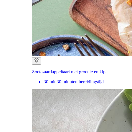
Zoete-aardappeltaart met groente en kip
30
min
30 minuten bereidingstijd