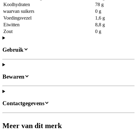
Koolhydraten
78 g
waarvan suikers
0 g
Voedingsvezel
1,6 g
Eiwitten
8,8 g
Zout
0 g
Gebruik
Bewaren
Contactgegevens
Meer van dit merk