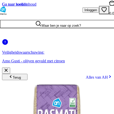
Ga naar hoofdinhoud
Ga naar zoeken
Inloggen
0.
menu
Waar ben je naar op zoek?
Veiligheidswaarschuwing:
Amo Gusti - olijven gevuld met citroen
Alles van AH
Terug