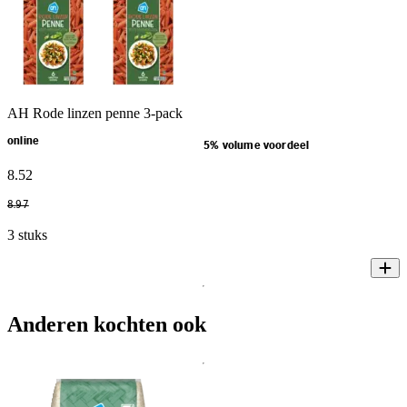
AH Rode linzen penne 3-pack
online
5% volume voordeel
8
.
52
8
.
97
3 stuks
Anderen kochten ook