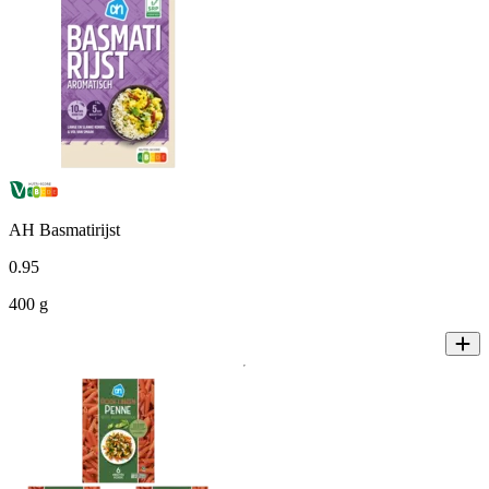
AH Basmatirijst
0
.
95
400 g