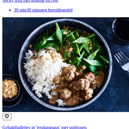
Sticky tofu met groente en rijst
30
min
30 minuten bereidingstijd
Gehaktballetjes in 'rendangsaus' met snijbonen