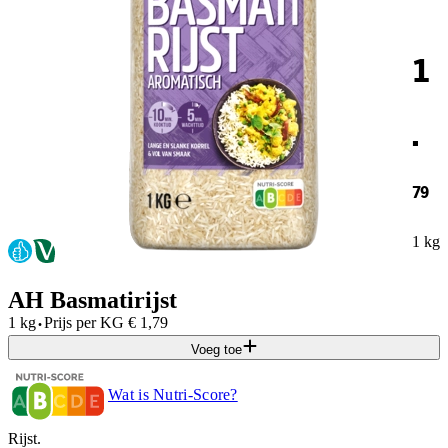
1
.
79
1 kg
AH Basmatirijst
·
1 kg
Prijs per
KG
€
1,79
Voeg toe
Wat is Nutri-Score?
Rijst.