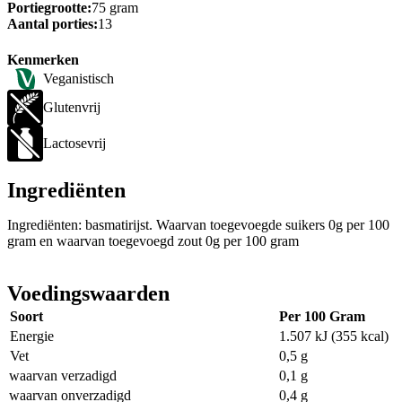
Portiegrootte:
75 gram
Aantal porties:
13
Kenmerken
Veganistisch
Glutenvrij
Lactosevrij
Ingrediënten
Ingrediënten: basmatirijst. Waarvan toegevoegde suikers 0g per 100
gram en waarvan toegevoegd zout 0g per 100 gram
Voedingswaarden
Soort
Per 100 Gram
Energie
1.507 kJ (355 kcal)
Vet
0,5 g
waarvan verzadigd
0,1 g
waarvan onverzadigd
0,4 g