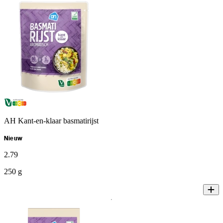
AH Kant-en-klaar basmatirijst
Nieuw
2
.
79
250 g