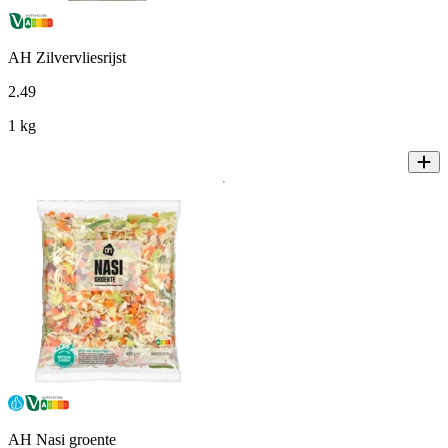
AH Zilvervliesrijst
2
.
49
1 kg
AH Nasi groente