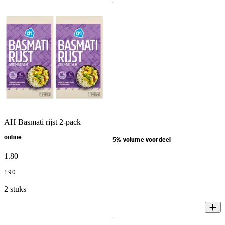
AH Basmati rijst 2-pack
online
5% volume voordeel
1
.
80
1
.
90
2 stuks