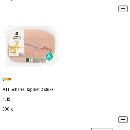
AH Scharrel kipfilet 2 stuks
4
.
49
300 g