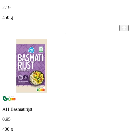
2
.
19
450 g
AH Basmatirijst
0
.
95
400 g