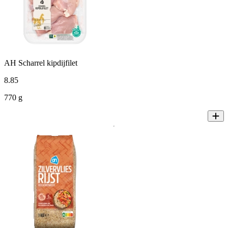
AH Scharrel kipdijfilet
8
.
85
770 g