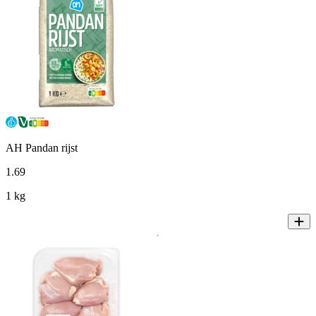
AH Pandan rijst
1
.
69
1 kg