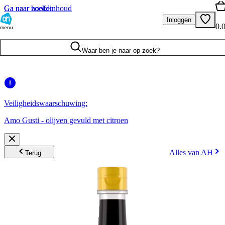
Ga naar hoofdinhoud
Ga naar zoeken
Inloggen
0.
menu
Waar ben je naar op zoek?
Veiligheidswaarschuwing:
Amo Gusti - olijven gevuld met citroen
Alles van AH
Terug