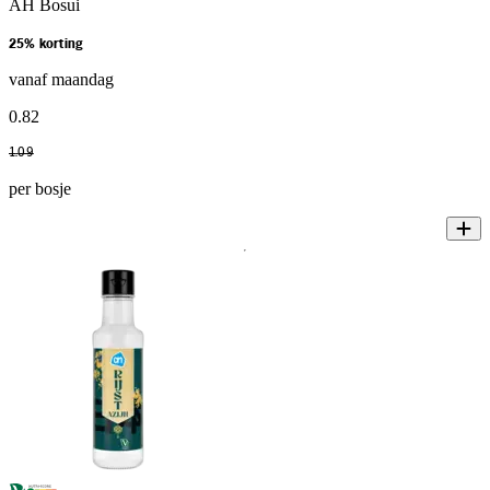
AH Bosui
25% korting
vanaf maandag
0
.
82
1
.
09
per bosje