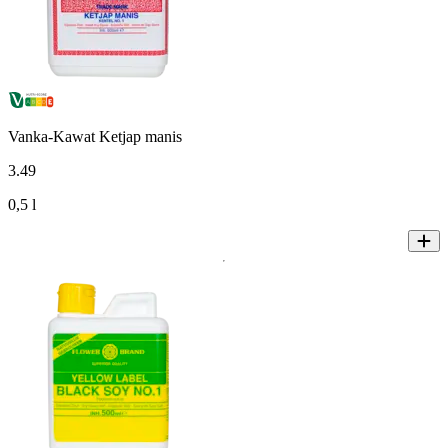
Vanka-Kawat Ketjap manis
3
.
49
0,5 l