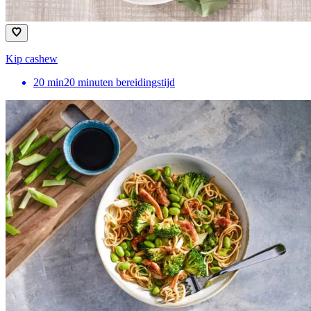
Kip cashew
20
min
20 minuten bereidingstijd