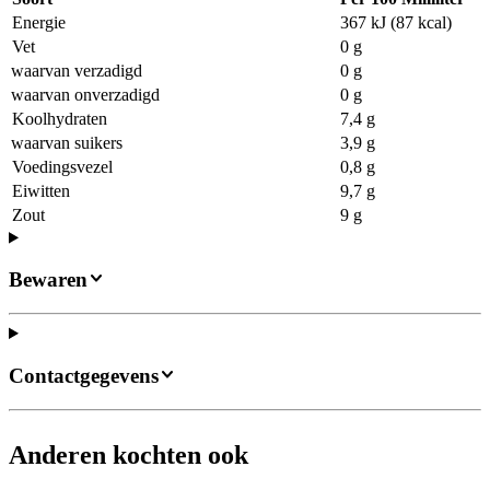
Energie
367 kJ (87 kcal)
Vet
0 g
waarvan verzadigd
0 g
waarvan onverzadigd
0 g
Koolhydraten
7,4 g
waarvan suikers
3,9 g
Voedingsvezel
0,8 g
Eiwitten
9,7 g
Zout
9 g
Bewaren
Contactgegevens
Anderen kochten ook