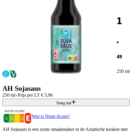
1
.
49
250 ml
AH Sojasaus
·
250 ml
Prijs per
LT
€
5,96
Voeg toe
Wat is Nutri-Score?
AH Sojasaus is een zoute smaakmaker in de Aziatische keuken met