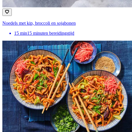
Noedels met kip, broccoli en sojabonen
15
min
15 minuten bereidingstijd