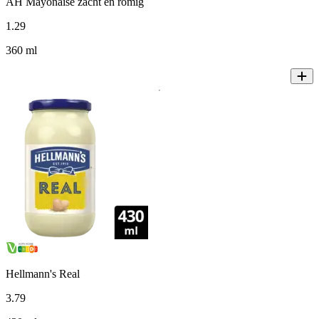
AH Mayonaise zacht en romig
1
.
29
360 ml
Hellmann's Real
3
.
79