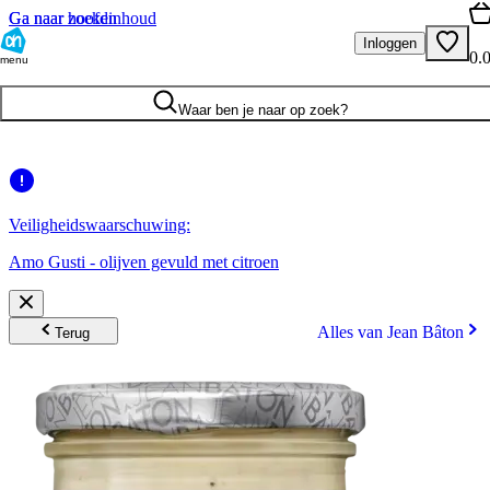
Ga naar hoofdinhoud
Ga naar zoeken
Inloggen
0.
menu
Waar ben je naar op zoek?
Veiligheidswaarschuwing:
Amo Gusti - olijven gevuld met citroen
Alles van Jean Bâton
Terug