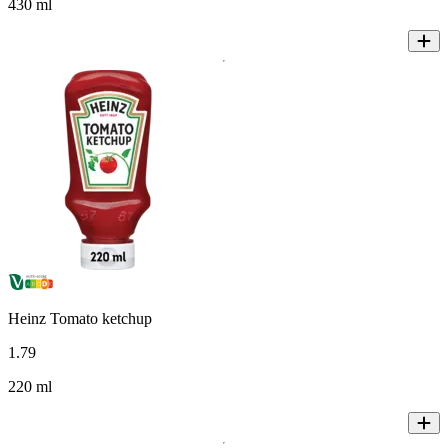
430 ml
Heinz Tomato ketchup
1
.
79
220 ml