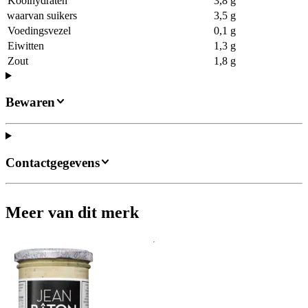
Koolhydraten
3,8 g
waarvan suikers
3,5 g
Voedingsvezel
0,1 g
Eiwitten
1,3 g
Zout
1,8 g
Bewaren
Contactgegevens
Meer van dit merk