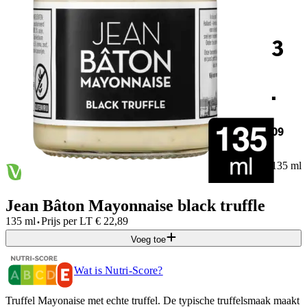
3
.
09
135 ml
Jean Bâton Mayonnaise black truffle
·
135 ml
Prijs per
LT
€
22,89
Voeg toe
Wat is Nutri-Score?
Truffel Mayonaise met echte truffel. De typische truffelsmaak maakt