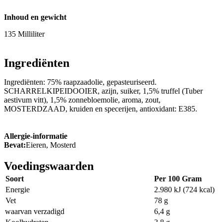
Inhoud en gewicht
135 Milliliter
Ingrediënten
Ingrediënten: 75% raapzaadolie, gepasteuriseerd.
SCHARRELKIPEIDOOIER, azijn, suiker, 1,5% truffel (Tuber
aestivum vitt), 1,5% zonnebloemolie, aroma, zout,
MOSTERDZAAD, kruiden en specerijen, antioxidant: E385.
Allergie-informatie
Bevat:
Eieren, Mosterd
Voedingswaarden
Soort
Per 100 Gram
Energie
2.980 kJ (724 kcal)
Vet
78 g
waarvan verzadigd
6,4 g