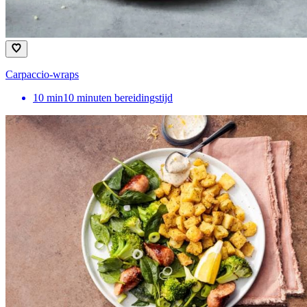
Carpaccio-wraps
10
min
10 minuten bereidingstijd