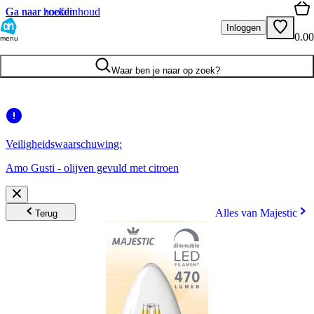
Ga naar hoofdinhoud
Ga naar zoeken
Inloggen
0.00
menu
Waar ben je naar op zoek?
Veiligheidswaarschuwing:
Amo Gusti - olijven gevuld met citroen
Alles van Majestic
Terug