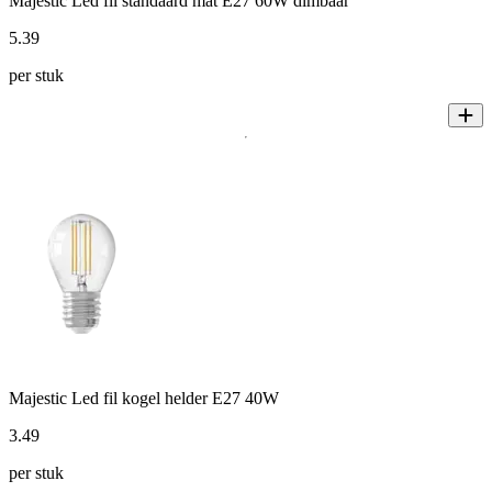
Majestic Led fil standaard mat E27 60W dimbaar
5
.
39
per stuk
Majestic Led fil kogel helder E27 40W
3
.
49
per stuk