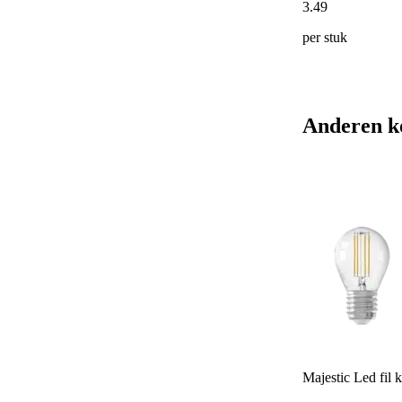
3
.
49
per stuk
Anderen k
Majestic Led fil