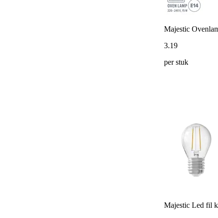
Majestic Ovenl
3
.
19
per stuk
Majestic Led fil