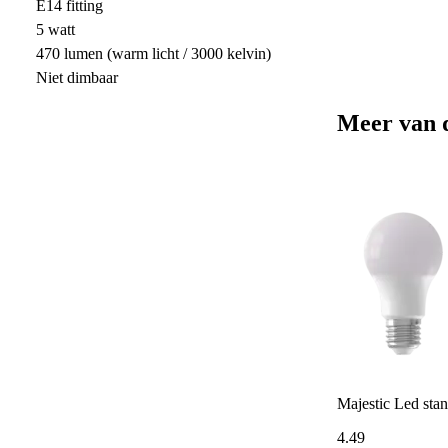
E14 fitting
5 watt
470 lumen (warm licht / 3000 kelvin)
Niet dimbaar
Meer van 
Majestic Led st
4
.
49