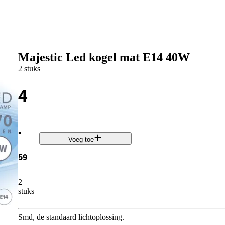
Majestic Led kogel mat E14 40W
2 stuks
4
.
Voeg toe
59
2
stuks
Smd, de standaard lichtoplossing.