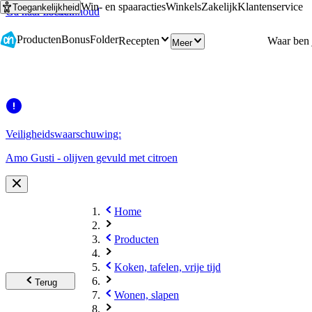
Win- en spaaracties
Winkels
Zakelijk
Klantenservice
Toegankelijkheid
Ga naar hoofdinhoud
Ga naar zoeken
Producten
Bonus
Folder
Recepten
Meer
Veiligheidswaarschuwing:
Amo Gusti - olijven gevuld met citroen
Home
Producten
Koken, tafelen, vrije tijd
Terug
Wonen, slapen