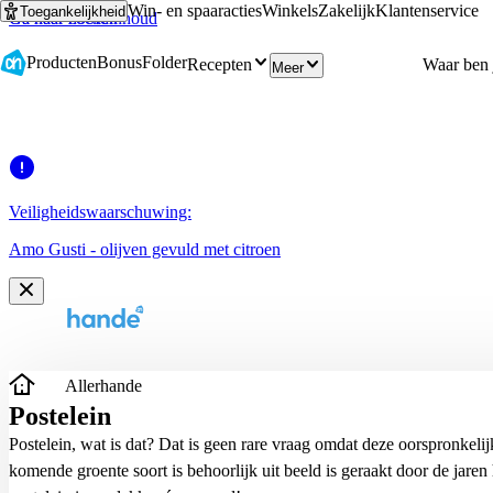
Win- en spaaracties
Winkels
Zakelijk
Klantenservice
Toegankelijkheid
Ga naar hoofdinhoud
Ga naar zoeken
Producten
Bonus
Folder
Recepten
Meer
Veiligheidswaarschuwing:
Amo Gusti - olijven gevuld met citroen
Allerhande
Postelein
Postelein, wat is dat? Dat is geen rare vraag omdat deze oorspronkeli
komende groente soort is behoorlijk uit beeld is geraakt door de jaren