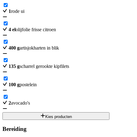
1
rode ui
4
el
olijfolie frisse citroen
400
g
artisjokharten in blik
135
g
scharrel gerookte kipfilets
100
g
postelein
2
avocado's
Kies producten
Bereiding