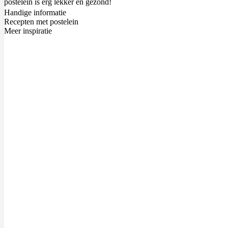
postelein is erg lekker én gezond!
Handige informatie
Recepten met postelein
Meer inspiratie