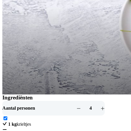
Ingrediënten
Lauwwarme posteleinsalade
Aantal personen
4
1
kg
krieltjes