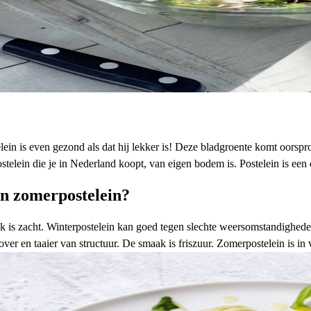
lein is even gezond als dat hij lekker is! Deze bladgroente komt oorspr
stelein die je in Nederland koopt, van eigen bodem is. Postelein is een
 en zomerpostelein?
ak is zacht. Winterpostelein kan goed tegen slechte weersomstandighede
over en taaier van structuur. De smaak is friszuur. Zomerpostelein is i