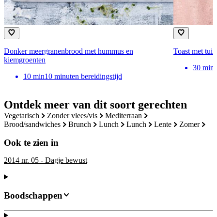
Donker meergranenbrood met hummus en
Toast met tui
kiemgroenten
30
min
10
min
10 minuten bereidingstijd
Ontdek meer van dit soort gerechten
vegetarisch
zonder vlees/vis
mediterraan
brood/sandwiches
brunch
lunch
lunch
lente
zomer
Ook te zien in
2014 nr. 05 - Dagje bewust
Boodschappen