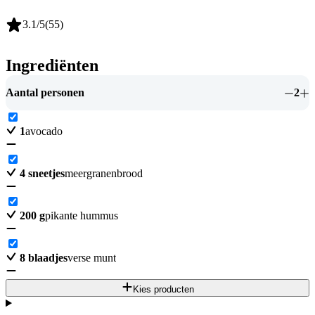
3.1
/5
(
55
)
Ingrediënten
Aantal personen
2
1
avocado
4
sneetjes
meergranenbrood
200
g
pikante hummus
8
blaadjes
verse munt
Kies producten