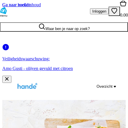
Ga naar hoofdinhoud
Ga naar zoeken
Inloggen
0.00
menu
Waar ben je naar op zoek?
Veiligheidswaarschuwing:
Amo Gusti - olijven gevuld met citroen
Overzicht