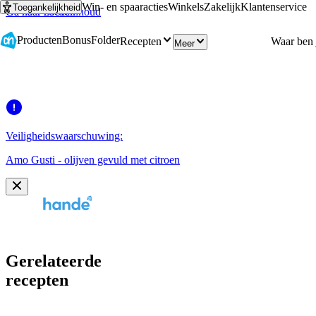
Win- en spaaracties
Winkels
Zakelijk
Klantenservice
Toegankelijkheid
Ga naar hoofdinhoud
Ga naar zoeken
Producten
Bonus
Folder
Recepten
Meer
Veiligheidswaarschuwing:
Amo Gusti - olijven gevuld met citroen
Gerelateerde
recepten