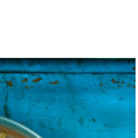
4
elhoog vuur. Schep regelmatig om. Verwijder ondertussen de
k de kipshoarma en paprika 8 min. op middelhoog vuur. Schep
ppelpuree en 3/4 van de kaas. Serveer met de shoarma, bestrooi met