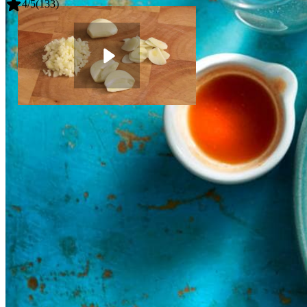
4
/5
(
133
)
1
el
tabasco
2
zoete puntpaprika's
400
g
kipdijfiletreepjes shoarma
Knoflook snijden
Instructievideo
-
00:57
min.
900
g
verse aardappelpuree
100
g
cheddar