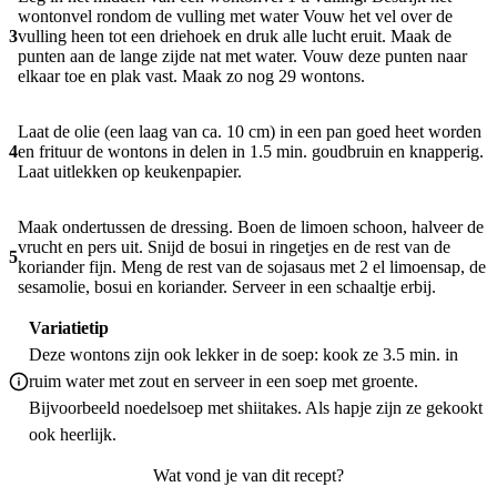
wontonvel rondom de vulling met water Vouw het vel over de
3
vulling heen tot een driehoek en druk alle lucht eruit. Maak de
punten aan de lange zijde nat met water. Vouw deze punten naar
elkaar toe en plak vast. Maak zo nog 29 wontons.
Laat de olie (een laag van ca. 10 cm) in een pan goed heet worden
4
en frituur de wontons in delen in 1.5 min. goudbruin en knapperig.
Laat uitlekken op keukenpapier.
Maak ondertussen de dressing. Boen de limoen schoon, halveer de
vrucht en pers uit. Snijd de bosui in ringetjes en de rest van de
5
koriander fijn. Meng de rest van de sojasaus met 2 el limoensap, de
sesamolie, bosui en koriander. Serveer in een schaaltje erbij.
Variatietip
Deze wontons zijn ook lekker in de soep: kook ze 3.5 min. in
ruim water met zout en serveer in een soep met groente.
Bijvoorbeeld noedelsoep met shiitakes. Als hapje zijn ze gekookt
ook heerlijk.
Wat vond je van dit recept?