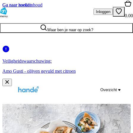
Ga naar hoofdinhoud
Ga naar zoeken
Inloggen
0.00
menu
Waar ben je naar op zoek?
Veiligheidswaarschuwing:
Amo Gusti - olijven gevuld met citroen
Overzicht