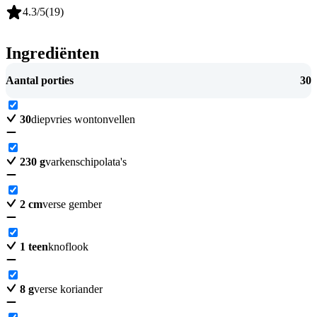
4.3
/5
(
19
)
Ingrediënten
Aantal porties
30
30
diepvries wontonvellen
230
g
varkenschipolata's
2
cm
verse gember
1
teen
knoflook
8
g
verse koriander