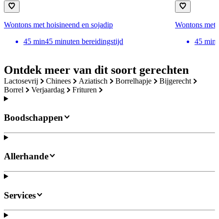
Wontons met hoisineend en sojadip
Wontons met 
45
min
45 minuten bereidingstijd
45
min
Ontdek meer van dit soort gerechten
lactosevrij
chinees
aziatisch
borrelhapje
bijgerecht
borrel
verjaardag
frituren
Boodschappen
Allerhande
Services