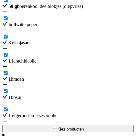
50
g
boerenkool deelblokjes (diepvries)
¼
tl
witte peper
3
el
sojasaus
1
l
arachideolie
1
limoen
1
bosui
1
el
geroosterde sesamolie
Kies producten