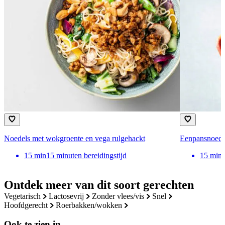
Noedels met wokgroente en vega rulgehackt
Eenpansnoede
15
min
15 minuten bereidingstijd
15
min
Ontdek meer van dit soort gerechten
vegetarisch
lactosevrij
zonder vlees/vis
snel
hoofdgerecht
roerbakken/wokken
Ook te zien in