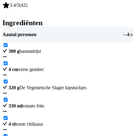
3.4
/5
(
42
)
Ingrediënten
Aantal personen
4
300
g
basmatirijst
4
cm
verse gember
320
g
De Vegetarische Slager kipstuckjes
330
ml
tomato frito
4
el
zoete chilisaus