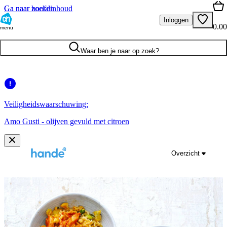
Ga naar hoofdinhoud
Ga naar zoeken
Inloggen
0.00
menu
Waar ben je naar op zoek?
Veiligheidswaarschuwing:
Amo Gusti - olijven gevuld met citroen
Overzicht