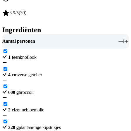
3.9
/5
(
39
)
Ingrediënten
Aantal personen
4
1
teen
knoflook
4
cm
verse gember
600
g
broccoli
2
el
zonnebloemolie
320
g
plantaardige kipstukjes