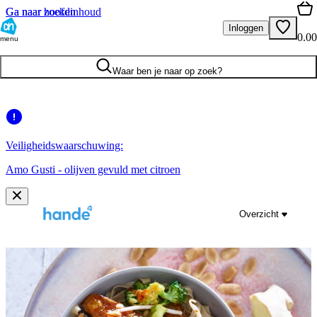
Ga naar hoofdinhoud
Ga naar zoeken
Inloggen
0.00
menu
Waar ben je naar op zoek?
Veiligheidswaarschuwing:
Amo Gusti - olijven gevuld met citroen
Overzicht