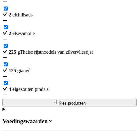
2
el
chilisaus
2
el
sesamolie
225
g
Thaise rijstnoedels van zilvervliesrijst
125
g
taugé
4
el
gezouten pinda's
Kies producten
Voedingswaarden