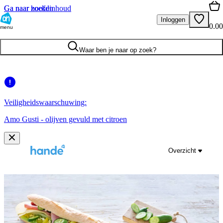
Ga naar hoofdinhoud
Ga naar zoeken
Inloggen
0.00
menu
Waar ben je naar op zoek?
Veiligheidswaarschuwing:
Amo Gusti - olijven gevuld met citroen
Overzicht