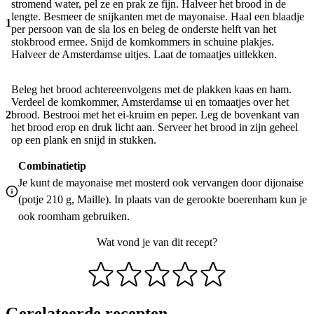
stromend water, pel ze en prak ze fijn. Halveer het brood in de
lengte. Besmeer de snijkanten met de mayonaise. Haal een blaadje
1
per persoon van de sla los en beleg de onderste helft van het
stokbrood ermee. Snijd de komkommers in schuine plakjes.
Halveer de Amsterdamse uitjes. Laat de tomaatjes uitlekken.
Beleg het brood achtereenvolgens met de plakken kaas en ham.
Verdeel de komkommer, Amsterdamse ui en tomaatjes over het
2
brood. Bestrooi met het ei-kruim en peper. Leg de bovenkant van
het brood erop en druk licht aan. Serveer het brood in zijn geheel
op een plank en snijd in stukken.
Combinatietip
Je kunt de mayonaise met mosterd ook vervangen door dijonaise
(potje 210 g, Maille). In plaats van de gerookte boerenham kun je
ook roomham gebruiken.
Wat vond je van dit recept?
Gerelateerde recepten