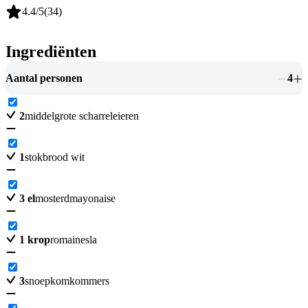
4.4
/5
(
34
)
Ingrediënten
Aantal personen
4
2
middelgrote scharreleieren
1
stokbrood wit
3
el
mosterdmayonaise
1
krop
romainesla
3
snoepkomkommers