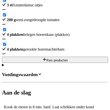
3
el
Amsterdamse uitjes
200
g
semi-zongedroogde tomaten
4
plakken
belegen boerenkaas (plakken)
4
plakken
gerookte boerenachterham
Kies producten
Voedingswaarden
Aan de slag
Kook de eieren in 8 min. hard. Laat schrikken onder koud