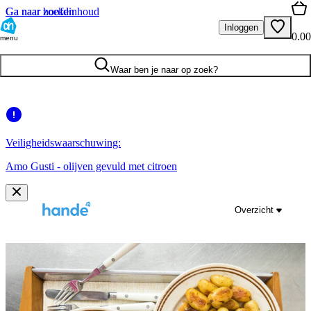
Ga naar hoofdinhoud
Ga naar zoeken
Inloggen
0.00
menu
Waar ben je naar op zoek?
Veiligheidswaarschuwing:
Amo Gusti - olijven gevuld met citroen
Overzicht