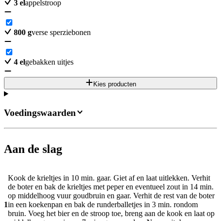
3
el
appelstroop
800
g
verse sperziebonen
4
el
gebakken uitjes
Kies producten
Voedingswaarden
Aan de slag
Kook de krieltjes in 10 min. gaar. Giet af en laat uitlekken. Verhit
de boter en bak de krieltjes met peper en eventueel zout in 14 min.
op middelhoog vuur goudbruin en gaar. Verhit de rest van de boter
1
in een koekenpan en bak de runderballetjes in 3 min. rondom
bruin. Voeg het bier en de stroop toe, breng aan de kook en laat op