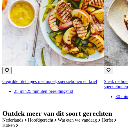
Gegrilde filetlapjes met appel, sperziebonen en kriel
Steak de boeu
sperziebonen
25
min
25 minuten bereidingstijd
30
min
Ontdek meer van dit soort gerechten
nederlands
hoofdgerecht
wat eten we vandaag
herfst
koken