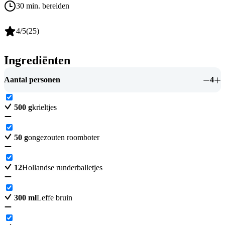
30 min. bereiden
4
/5
(
25
)
Ingrediënten
Aantal personen
4
500
g
krieltjes
50
g
ongezouten roomboter
12
Hollandse runderballetjes
300
ml
Leffe bruin