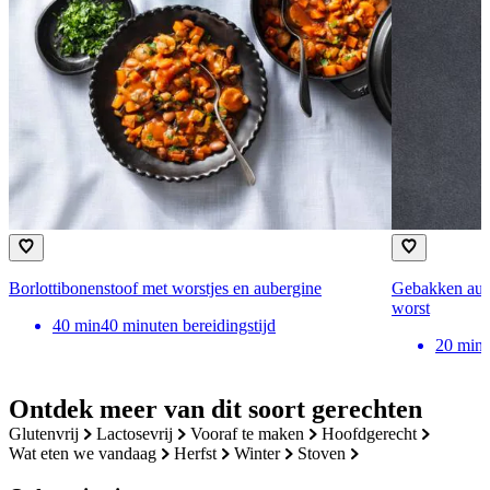
Borlottibonenstoof met worstjes en aubergine
Gebakken aube
worst
40
min
40 minuten bereidingstijd
20
min
Ontdek meer van dit soort gerechten
glutenvrij
lactosevrij
vooraf te maken
hoofdgerecht
wat eten we vandaag
herfst
winter
stoven