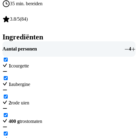
35 min. bereiden
3.8
/5
(
84
)
Ingrediënten
Aantal personen
4
1
courgette
1
aubergine
2
rode uien
400
g
trostomaten