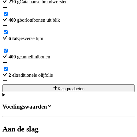
270
g
Catalaanse braadworsten
400
g
borlottibonen uit blik
6
takjes
verse tijm
400
g
cannellinibonen
2
el
traditionele olijfolie
Kies producten
Voedingswaarden
Aan de slag