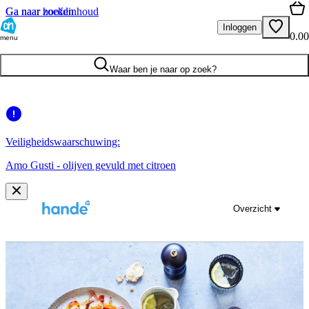
Ga naar hoofdinhoud
Ga naar zoeken
Inloggen
0.00
menu
Waar ben je naar op zoek?
Veiligheidswaarschuwing:
Amo Gusti - olijven gevuld met citroen
Overzicht