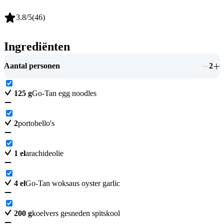
3.8
/5
(
46
)
Ingrediënten
Aantal personen
2
125
g
Go-Tan egg noodles
2
portobello's
1
el
arachideolie
4
el
Go-Tan woksaus oyster garlic
200
g
koelvers gesneden spitskool