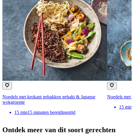
Noedels met krokant gebakken gehakt & Japanse
Noedels met k
wokgroente
15
min
15
min
15 minuten bereidingstijd
Ontdek meer van dit soort gerechten