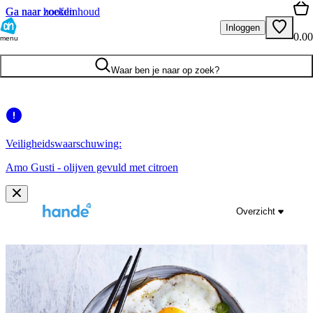
Ga naar hoofdinhoud
Ga naar zoeken
Inloggen
0.00
menu
Waar ben je naar op zoek?
Veiligheidswaarschuwing:
Amo Gusti - olijven gevuld met citroen
Overzicht