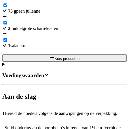
75
g
peen julienne
2
middelgrote scharreleieren
1
salade-ui
Kies producten
Voedingswaarden
Aan de slag
1
Bereid de noedels volgens de aanwijzingen op de verpakking.
Snijd ondertussen de portobello’s in repen van 1½ cm. Verhit de