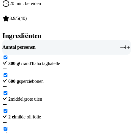
20 min. bereiden
3.9
/5
(
40
)
Ingrediënten
Aantal personen
4
300
g
Grand'Italia tagliatelle
600
g
sperziebonen
2
middelgrote uien
2
el
milde olijfolie