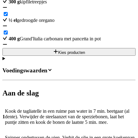
300
g
kipfiletreepjes
½
el
gedroogde oregano
400
g
Grand'Italia carbonara met pancetta in pot
Kies producten
Voedingswaarden
Aan de slag
Kook de tagliatelle in een ruime pan water in 7 min. beetgaar (al
1
dente). Verwijder de steelaanzet van de sperziebonen, laat het
puntje zitten en kook de bonen de laatste 5 min. mee.
Snipper ondertussen de uien. Verhit de olie in een grote koekenpan