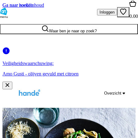
Ga naar hoofdinhoud
Ga naar zoeken
Inloggen
0.00
menu
Waar ben je naar op zoek?
Veiligheidswaarschuwing:
Amo Gusti - olijven gevuld met citroen
Overzicht