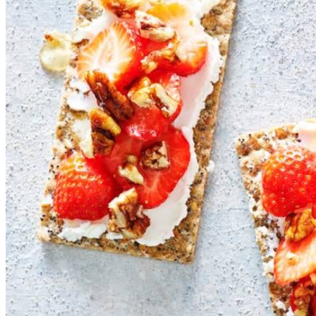
8
stuks
Wasa knäckebröd 100
125
g
verse geitenkaas naturel 45+
Dit heb je nodig