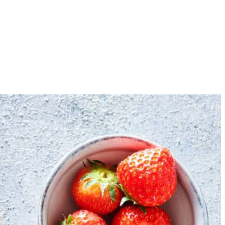
4
nog 1 min. Schep de noten uit de pan en verdeel ze over een stuk
 pecannoten grof en strooi over de aardbeien.