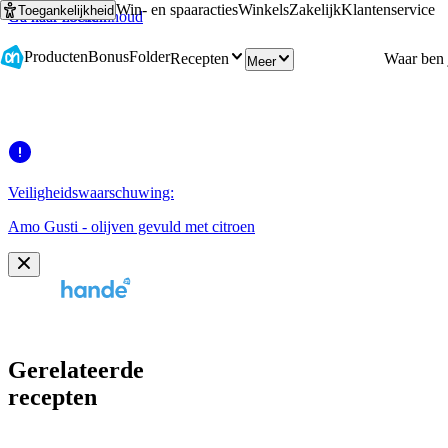
Win- en spaaracties
Winkels
Zakelijk
Klantenservice
Toegankelijkheid
Ga naar hoofdinhoud
Ga naar zoeken
Producten
Bonus
Folder
Recepten
Meer
Veiligheidswaarschuwing:
Amo Gusti - olijven gevuld met citroen
Gerelateerde
recepten