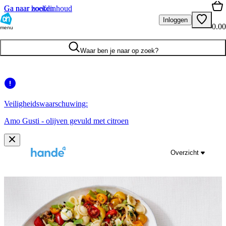
Ga naar hoofdinhoud
Ga naar zoeken
Inloggen
0.00
menu
Waar ben je naar op zoek?
Veiligheidswaarschuwing:
Amo Gusti - olijven gevuld met citroen
Overzicht