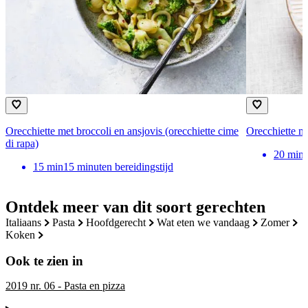
Orecchiette met broccoli en ansjovis (orecchiette cime
Orecchiette me
di rapa)
20
min
15
min
15 minuten bereidingstijd
Ontdek meer van dit soort gerechten
italiaans
pasta
hoofdgerecht
wat eten we vandaag
zomer
koken
Ook te zien in
2019 nr. 06 - Pasta en pizza