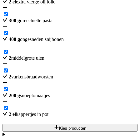
2
el
extra vierge olijfolie
300
g
orecchiette pasta
400
g
ongesneden snijbonen
2
middelgrote uien
2
varkensbraadworsten
200
g
snoeptomaatjes
2
el
kappertjes in pot
Kies producten