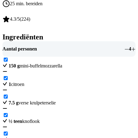
25 min. bereiden
4.3
/5
(
224
)
Ingrediënten
Aantal personen
4
150
g
mini-buffelmozzarella
1
citroen
7.5
g
verse krulpeterselie
½
teen
knoflook