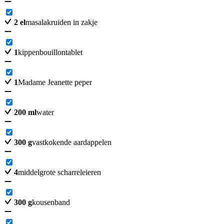
2
el
masalakruiden in zakje
1
kippenbouillontablet
1
Madame Jeanette peper
200
ml
water
300
g
vastkokende aardappelen
4
middelgrote scharreleieren
300
g
kousenband