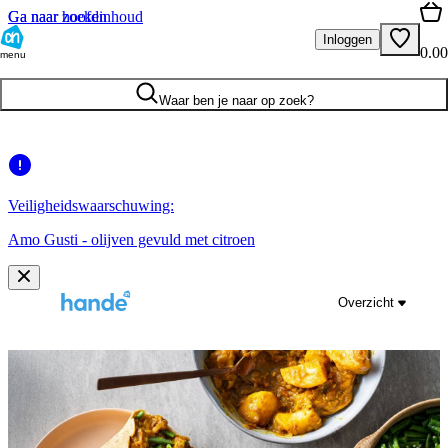
Ga naar hoofdinhoud
Ga naar zoeken
Inloggen
0.00
menu
Waar ben je naar op zoek?
Veiligheidswaarschuwing:
Amo Gusti - olijven gevuld met citroen
Overzicht