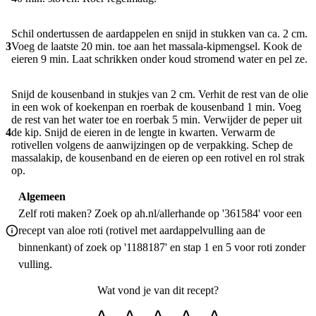
Schil ondertussen de aardappelen en snijd in stukken van ca. 2 cm.
3
Voeg de laatste 20 min. toe aan het massala-kipmengsel. Kook de
eieren 9 min. Laat schrikken onder koud stromend water en pel ze.
Snijd de kousenband in stukjes van 2 cm. Verhit de rest van de olie
in een wok of koekenpan en roerbak de kousenband 1 min. Voeg
de rest van het water toe en roerbak 5 min. Verwijder de peper uit
4
de kip. Snijd de eieren in de lengte in kwarten. Verwarm de
rotivellen volgens de aanwijzingen op de verpakking. Schep de
massalakip, de kousenband en de eieren op een rotivel en rol strak
op.
Algemeen
Zelf roti maken? Zoek op ah.nl/allerhande op '361584' voor een
recept van aloe roti (rotivel met aardappelvulling aan de
binnenkant) of zoek op '1188187' en stap 1 en 5 voor roti zonder
vulling.
Wat vond je van dit recept?