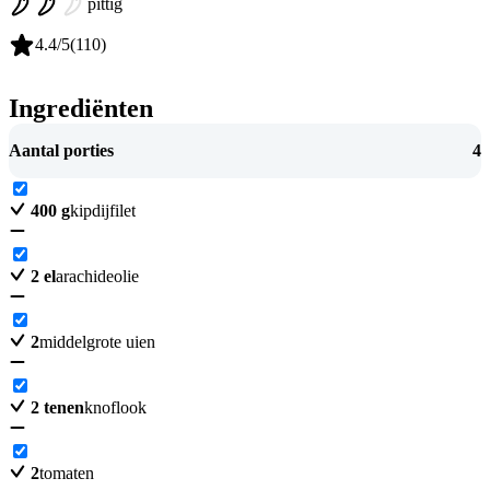
pittig
4.4
/5
(
110
)
Ingrediënten
Aantal porties
4
400
g
kipdijfilet
2
el
arachideolie
2
middelgrote uien
2
tenen
knoflook
2
tomaten