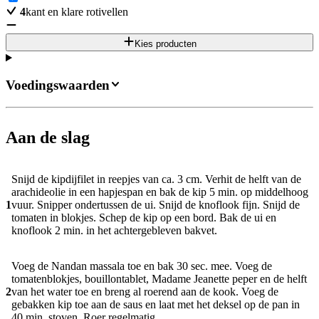
4
kant en klare rotivellen
Kies producten
Voedingswaarden
Aan de slag
Snijd de kipdijfilet in reepjes van ca. 3 cm. Verhit de helft van de
arachideolie in een hapjespan en bak de kip 5 min. op middelhoog
1
vuur. Snipper ondertussen de ui. Snijd de knoflook fijn. Snijd de
tomaten in blokjes. Schep de kip op een bord. Bak de ui en
knoflook 2 min. in het achtergebleven bakvet.
Voeg de Nandan massala toe en bak 30 sec. mee. Voeg de
tomatenblokjes, bouillontablet, Madame Jeanette peper en de helft
2
van het water toe en breng al roerend aan de kook. Voeg de
gebakken kip toe aan de saus en laat met het deksel op de pan in
40 min. stoven. Roer regelmatig.