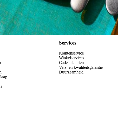
Kies producten
Services
Klantenservice
Winkelservices
n
Cadeaukaarten
Vers- en kwaliteitsgarantie
n
Duurzaamheid
daag
's
n