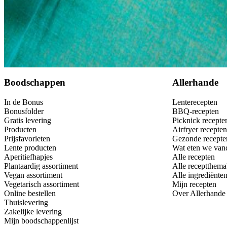
Dit heb je nodig
Bewaar
Boodschappen
Allerhande
In de Bonus
Lenterecepten
Bonusfolder
BBQ-recepten
Gratis levering
Picknick recepte
Producten
Airfryer recepten
Prijsfavorieten
Gezonde recepte
Lente producten
Wat eten we van
Aperitiefhapjes
Alle recepten
Plantaardig assortiment
Alle receptthema
Vegan assortiment
Alle ingrediënte
Vegetarisch assortiment
Mijn recepten
Online bestellen
Over Allerhande
Thuislevering
Zakelijke levering
Mijn boodschappenlijst