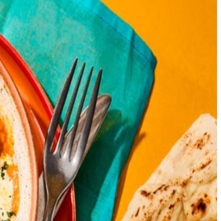
ndom bruin. Voeg de gegrilde kip, het eventuele bakvet en de suiker toe
ooi met de fenegriek. Serveer met de naan.
e om de kip weer sappig te maken. Zo werd butter chicken geboren.