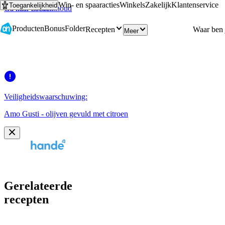
Win- en spaaracties
Winkels
Zakelijk
Klantenservice
Toegankelijkheid
Ga naar hoofdinhoud
Ga naar zoeken
Producten
Bonus
Folder
Recepten
Meer
Veiligheidswaarschuwing:
Amo Gusti - olijven gevuld met citroen
Gerelateerde
recepten