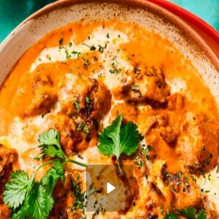
en meng de olie erdoor. Gril de kip in delen op hoog vuur in 4-5 min. ro
el de kip vlak voor het serveren met de rest van de slagroom en bestr
 of rijst.
eef te halen.
en tandoori kip in een jus van boter, tomaat, room en kruiden wenteld
Wat vond je van dit recept?