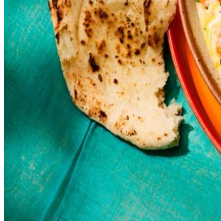
5
trostomaten
50
g
tomatenpuree
100
ml
water
125
ml
verse slagroom
2
el
zonnebloemolie
1
el
kristalsuiker
4
naanbroden
1
tl
gedroogd fenegriekblad