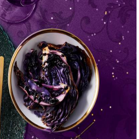
salie en knoflook 5 min. op laag vuur. Voeg de bloem toe en laat in 3
p middelhoog vuur koken. Roer regelmatig.
ree, het vlees en de rodekool over borden. Besprenkel de rodekool
en voeg na het rusten van het vlees de vleessappen toe. Verwarm de