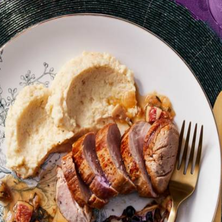
k fijn. Verhit de rest van de boter in een (steel)pan en fruit de sjalot, 
ven en voeg het kokende water toe. Breng aan de kook en laat 5 min. o
 van de balsamicosaus toe aan de pan en warm 3 min. mee.
 in dunne schuine plakken. Haal de rodekool uit de oven. Verdeel de pu
n.
n. Bewaar beide afgedekt in de koelkast. Verwarm de jus op laag vuur 
 of water toe om de puree wat smeuïger te maken.
een uitgebreid diner van 5- of 7-gangen.