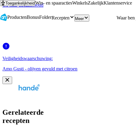
Win- en spaaracties
Winkels
Zakelijk
Klantenservice
Toegankelijkheid
Ga naar hoofdinhoud
Ga naar zoeken
Producten
Bonus
Folder
Recepten
Meer
Veiligheidswaarschuwing:
Amo Gusti - olijven gevuld met citroen
Gerelateerde
recepten