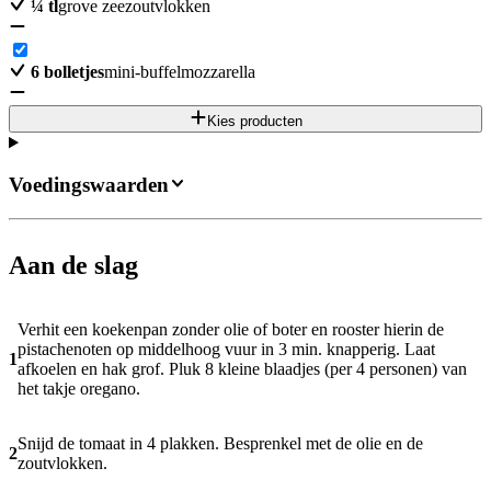
¼
tl
grove zeezoutvlokken
6
bolletjes
mini-buffelmozzarella
Kies producten
Voedingswaarden
Aan de slag
Verhit een koekenpan zonder olie of boter en rooster hierin de
pistachenoten op middelhoog vuur in 3 min. knapperig. Laat
1
afkoelen en hak grof. Pluk 8 kleine blaadjes (per 4 personen) van
het takje oregano.
Snijd de tomaat in 4 plakken. Besprenkel met de olie en de
2
zoutvlokken.