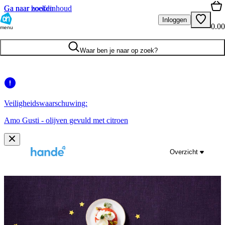
Ga naar hoofdinhoud
Ga naar zoeken
Inloggen
0.00
menu
Waar ben je naar op zoek?
Veiligheidswaarschuwing:
Amo Gusti - olijven gevuld met citroen
Overzicht