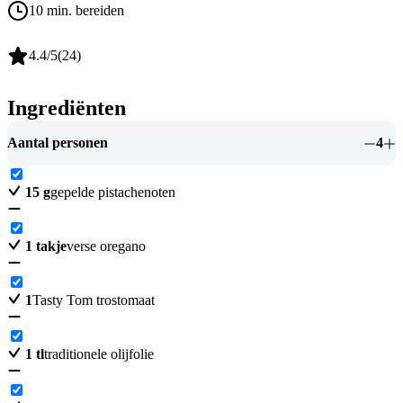
10 min. bereiden
4.4
/5
(
24
)
Ingrediënten
Aantal personen
4
15
g
gepelde pistachenoten
1
takje
verse oregano
1
Tasty Tom trostomaat
1
tl
traditionele olijfolie