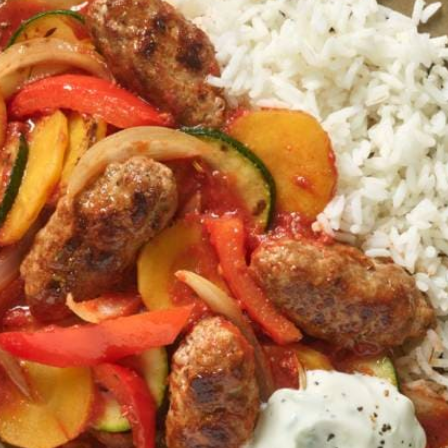
. Meng met de rest van de knoflook en de yoghurt (tzatziki). Breng ev
Kies producten
kt
Wat vond je van dit recept?