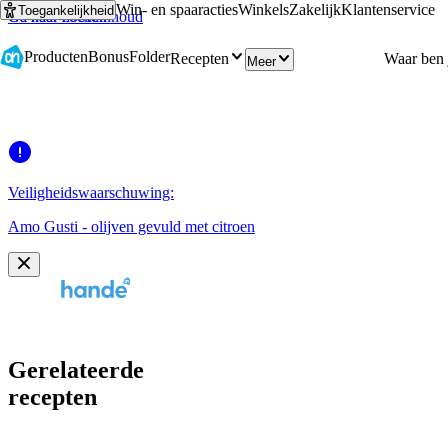
Win- en spaaracties
Winkels
Zakelijk
Klantenservice
Toegankelijkheid
Ga naar hoofdinhoud
Ga naar zoeken
Producten
Bonus
Folder
Recepten
Meer
Veiligheidswaarschuwing:
Amo Gusti - olijven gevuld met citroen
Gerelateerde
recepten