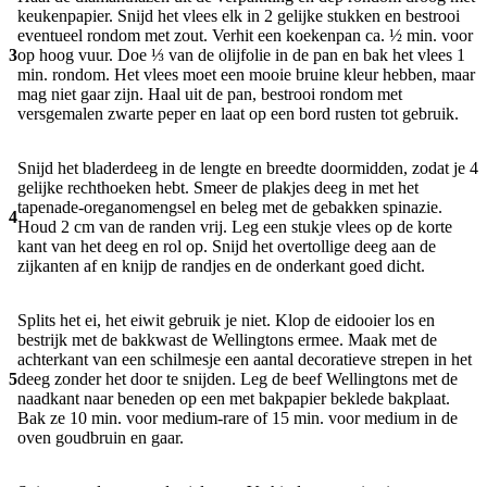
keukenpapier. Snijd het vlees elk in 2 gelijke stukken en bestrooi
eventueel rondom met zout. Verhit een koekenpan ca. ½ min. voor
3
op hoog vuur. Doe ⅓ van de olijfolie in de pan en bak het vlees 1
min. rondom. Het vlees moet een mooie bruine kleur hebben, maar
mag niet gaar zijn. Haal uit de pan, bestrooi rondom met
versgemalen zwarte peper en laat op een bord rusten tot gebruik.
Snijd het bladerdeeg in de lengte en breedte doormidden, zodat je 4
gelijke rechthoeken hebt. Smeer de plakjes deeg in met het
tapenade-oreganomengsel en beleg met de gebakken spinazie.
4
Houd 2 cm van de randen vrij. Leg een stukje vlees op de korte
kant van het deeg en rol op. Snijd het overtollige deeg aan de
zijkanten af en knijp de randjes en de onderkant goed dicht.
Splits het ei, het eiwit gebruik je niet. Klop de eidooier los en
bestrijk met de bakkwast de Wellingtons ermee. Maak met de
achterkant van een schilmesje een aantal decoratieve strepen in het
5
deeg zonder het door te snijden. Leg de beef Wellingtons met de
naadkant naar beneden op een met bakpapier beklede bakplaat.
Bak ze 10 min. voor medium-rare of 15 min. voor medium in de
oven goudbruin en gaar.