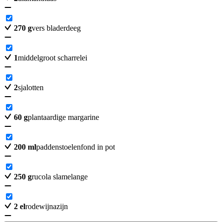
270
g
vers bladerdeeg
1
middelgroot scharrelei
2
sjalotten
60
g
plantaardige margarine
200
ml
paddenstoelenfond in pot
250
g
rucola slamelange
2
el
rodewijnazijn