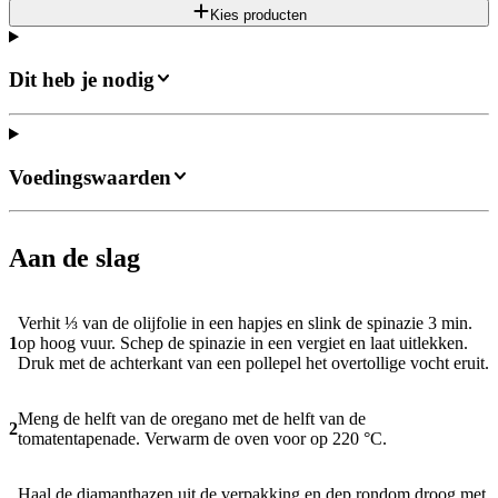
Kies producten
Dit heb je nodig
Voedingswaarden
Aan de slag
Verhit ⅓ van de olijfolie in een hapjes en slink de spinazie 3 min.
1
op hoog vuur. Schep de spinazie in een vergiet en laat uitlekken.
Druk met de achterkant van een pollepel het overtollige vocht eruit.
Meng de helft van de oregano met de helft van de
2
tomatentapenade. Verwarm de oven voor op 220 °C.
Haal de diamanthazen uit de verpakking en dep rondom droog met