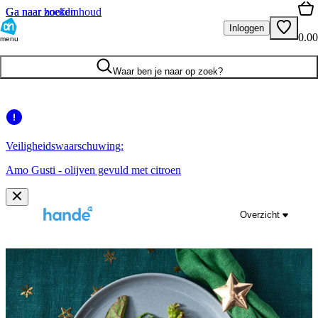
Ga naar hoofdinhoud
Ga naar zoeken
Inloggen
0.00
menu
Waar ben je naar op zoek?
Veiligheidswaarschuwing:
Amo Gusti - olijven gevuld met citroen
Overzicht