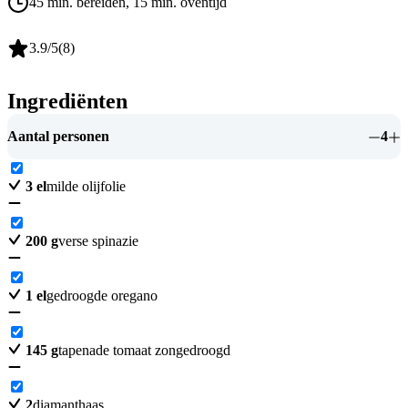
45 min. bereiden
, 15 min. oventijd
3.9
/5
(
8
)
Ingrediënten
Aantal personen
4
3
el
milde olijfolie
200
g
verse spinazie
1
el
gedroogde oregano
145
g
tapenade tomaat zongedroogd
2
diamanthaas