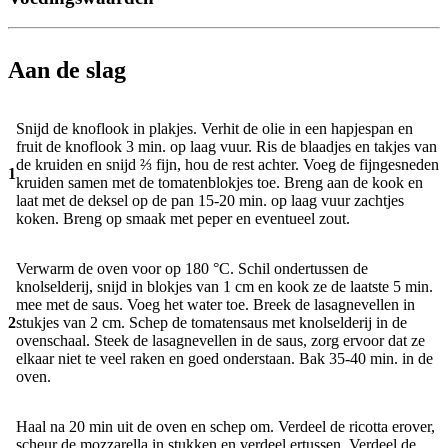
Aan de slag
Snijd de knoflook in plakjes. Verhit de olie in een hapjespan en
fruit de knoflook 3 min. op laag vuur. Ris de blaadjes en takjes van
de kruiden en snijd ⅔ fijn, hou de rest achter. Voeg de fijngesneden
1
kruiden samen met de tomatenblokjes toe. Breng aan de kook en
laat met de deksel op de pan 15-20 min. op laag vuur zachtjes
koken. Breng op smaak met peper en eventueel zout.
Verwarm de oven voor op 180 °C. Schil ondertussen de
knolselderij, snijd in blokjes van 1 cm en kook ze de laatste 5 min.
mee met de saus. Voeg het water toe. Breek de lasagnevellen in
2
stukjes van 2 cm. Schep de tomatensaus met knolselderij in de
ovenschaal. Steek de lasagnevellen in de saus, zorg ervoor dat ze
elkaar niet te veel raken en goed onderstaan. Bak 35-40 min. in de
oven.
Haal na 20 min uit de oven en schep om. Verdeel de ricotta erover,
scheur de mozzarella in stukken en verdeel ertussen. Verdeel de