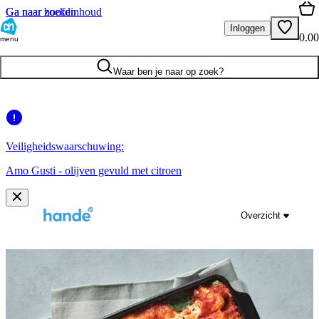
Ga naar hoofdinhoud
Ga naar zoeken
Inloggen
0.00
menu
Waar ben je naar op zoek?
Veiligheidswaarschuwing:
Amo Gusti - olijven gevuld met citroen
Overzicht