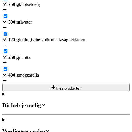
750
g
knolselderij
500
ml
water
125
g
biologische volkoren lasagnebladen
250
g
ricotta
400
g
mozzarella
Kies producten
Dit heb je nodig
Voedingswaarden