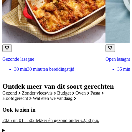
Gezonde lasagne
Open lasagne 
30
min
30 minuten bereidingstijd
35
min
Ontdek meer van dit soort gerechten
gezond
zonder vlees/vis
budget
oven
pasta
hoofdgerecht
wat eten we vandaag
Ook te zien in
2025 nr. 01 - 50x lekker én gezond onder €2,50 p.p.