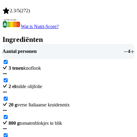
2.3
/5
(
272
)
Wat is Nutri-Score?
Ingrediënten
Aantal personen
4
3
tenen
knoflook
2
el
milde olijfolie
20
g
verse Italiaanse kruidenmix
800
g
tomatenblokjes in blik