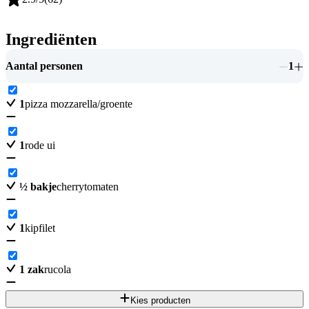
Ingrediënten
Aantal personen
1
1
pizza mozzarella/groente
1
rode ui
½
bakje
cherrytomaten
1
kipfilet
1
zak
rucola
Kies producten