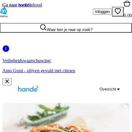
Ga naar hoofdinhoud
Ga naar zoeken
Inloggen
0.00
menu
Waar ben je naar op zoek?
Veiligheidswaarschuwing:
Amo Gusti - olijven gevuld met citroen
Overzicht