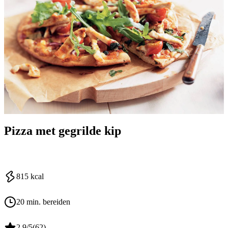
Pizza met gegrilde kip
815
kcal
20 min. bereiden
2.9
/5
(
62
)