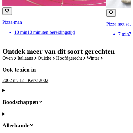
Pizza-man
Pizza met sauc
10
min
10 minuten bereidingstijd
7
min
7 
Ontdek meer van dit soort gerechten
oven
italiaans
quiche
hoofdgerecht
winter
Ook te zien in
2002 nr. 12 - Kerst 2002
Boodschappen
Allerhande