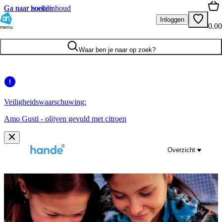
Ga naar hoofdinhoud
Ga naar zoeken
Inloggen
0.00
menu
Waar ben je naar op zoek?
Veiligheidswaarschuwing:
Amo Gusti - olijven gevuld met citroen
Overzicht