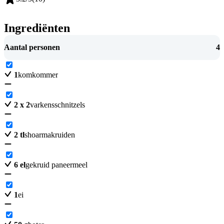
Ingrediënten
Aantal personen
4
1
komkommer
2
x 2
varkensschnitzels
2
tl
shoarmakruiden
6
el
gekruid paneermeel
1
ei