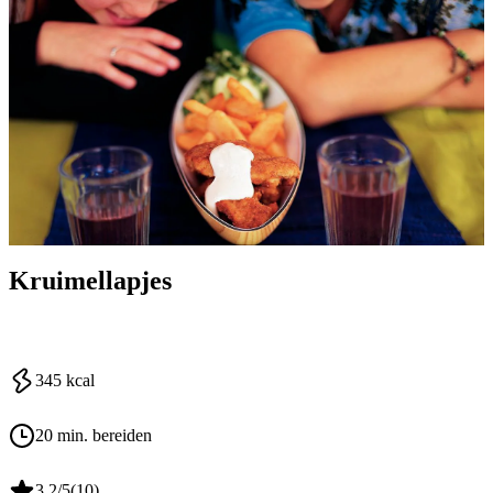
Kruimellapjes
345
kcal
20 min. bereiden
3.2
/5
(
10
)