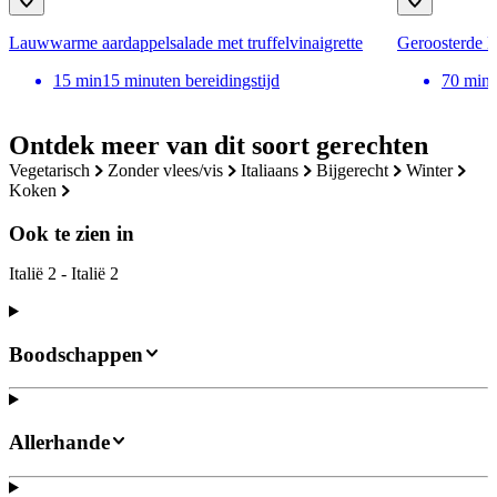
Lauwwarme aardappelsalade met truffelvinaigrette
Geroosterde l
15
min
15 minuten bereidingstijd
70
min
Ontdek meer van dit soort gerechten
vegetarisch
zonder vlees/vis
italiaans
bijgerecht
winter
koken
Ook te zien in
Italië 2 - Italië 2
Boodschappen
Allerhande