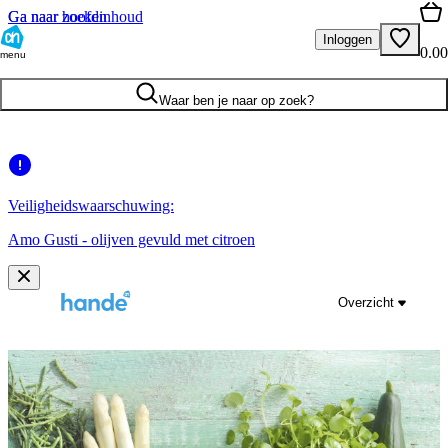
Ga naar hoofdinhoud
Ga naar zoeken
Inloggen
0.00
menu
Waar ben je naar op zoek?
Veiligheidswaarschuwing:
Amo Gusti - olijven gevuld met citroen
Overzicht