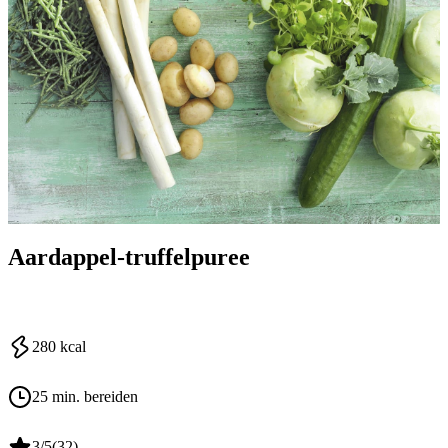
Aardappel-truffelpuree
280
kcal
25 min. bereiden
3
/5
(
32
)