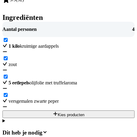
Ingrediënten
Aantal personen
4
1
kilo
kruimige aardappels
zout
5
eetlepels
olijfolie met truffelaroma
versgemalen zwarte peper
Kies producten
Dit heb je nodig