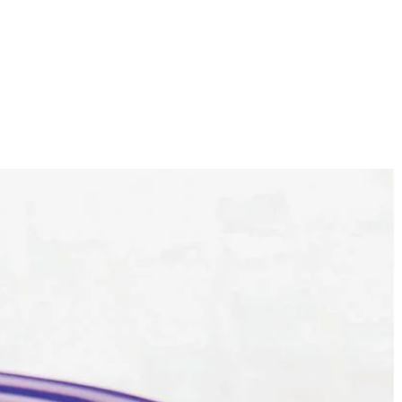
4
nzen. Bouillontablet en 900 ml water toevoegen en aan de kook
aar koken. Broccoli afgieten en door gare rijst scheppen. Crème