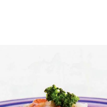
n. in olie fruiten. Risottorijst toevoegen en meebakken tot korrels gla
ne roosjes verdelen. Steel in stukjes snijden. Broccoli in 4 min. beetg
n. Rijst in schaal overdoen en met rest van garnalen garneren.
Wat vond je van dit recept?