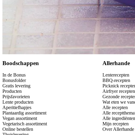
Bewaar
Boodschappen
Allerhande
In de Bonus
Lenterecepten
Bonusfolder
BBQ-recepten
Gratis levering
Picknick recepte
Producten
Airfryer recepten
Prijsfavorieten
Gezonde recepte
Lente producten
Wat eten we van
Aperitiefhapjes
Alle recepten
Plantaardig assortiment
Alle receptthema
Vegan assortiment
Alle ingrediënte
Vegetarisch assortiment
Mijn recepten
Online bestellen
Over Allerhande
Thuislevering