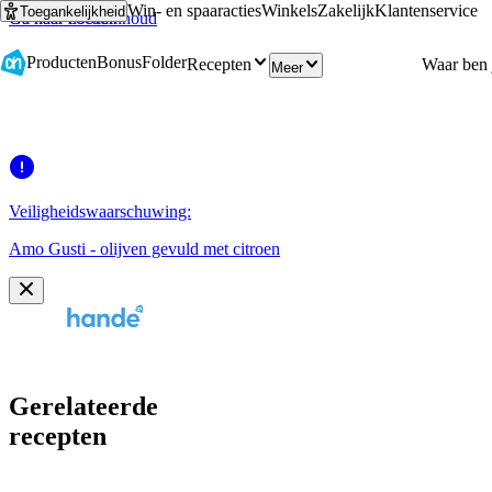
Win- en spaaracties
Winkels
Zakelijk
Klantenservice
Toegankelijkheid
Ga naar hoofdinhoud
Ga naar zoeken
Producten
Bonus
Folder
Recepten
Meer
Veiligheidswaarschuwing:
Amo Gusti - olijven gevuld met citroen
Gerelateerde
recepten