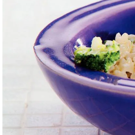
300
g
risottorijst
1
visbouillontablet
2
x 350 g
broccoli
1
bekertje
crème fraîche
2
bakjes
Hollandse garnalen