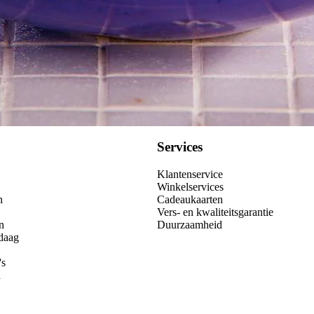
Services
Klantenservice
Winkelservices
n
Cadeaukaarten
Vers- en kwaliteitsgarantie
n
Duurzaamheid
daag
's
n