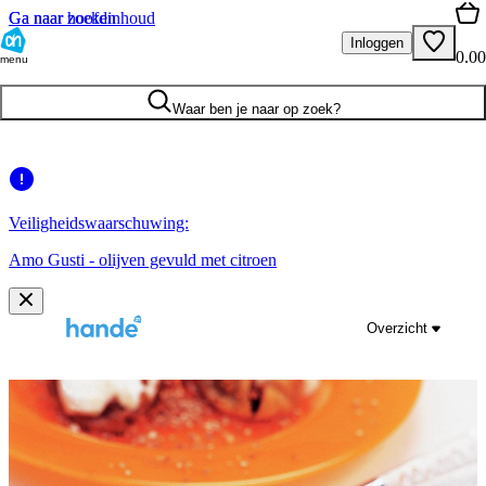
Ga naar hoofdinhoud
Ga naar zoeken
Inloggen
0.00
menu
Waar ben je naar op zoek?
Veiligheidswaarschuwing:
Amo Gusti - olijven gevuld met citroen
Overzicht