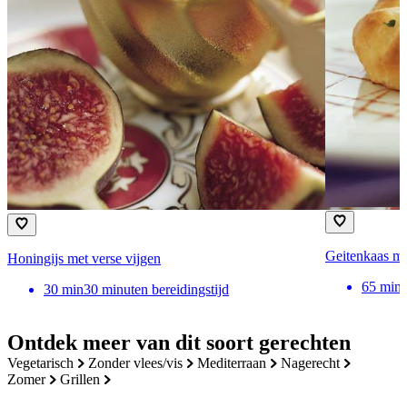
Geitenkaas met
Honingijs met verse vijgen
65
min
30
min
30 minuten bereidingstijd
Ontdek meer van dit soort gerechten
vegetarisch
zonder vlees/vis
mediterraan
nagerecht
zomer
grillen