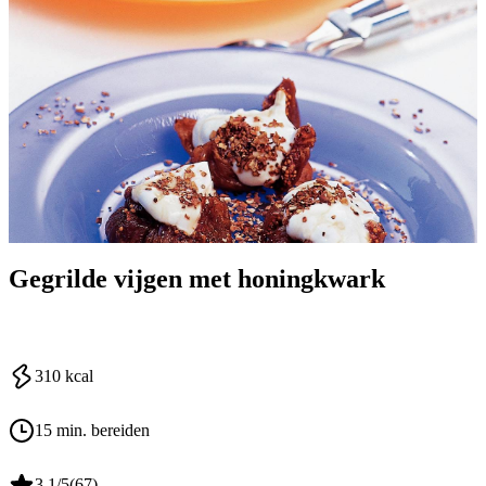
Gegrilde vijgen met honingkwark
310
kcal
15 min. bereiden
3.1
/5
(
67
)