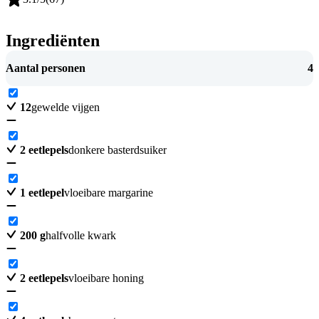
Ingrediënten
Aantal personen
4
12
gewelde vijgen
2
eetlepels
donkere basterdsuiker
1
eetlepel
vloeibare margarine
200
g
halfvolle kwark
2
eetlepels
vloeibare honing