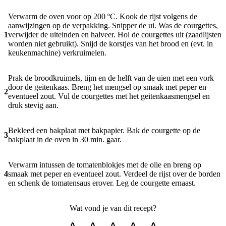
Verwarm de oven voor op 200 ºC. Kook de rijst volgens de
aanwijzingen op de verpakking. Snipper de ui. Was de courgettes,
1
verwijder de uiteinden en halveer. Hol de courgettes uit (zaadlijsten
worden niet gebruikt). Snijd de korstjes van het brood en (evt. in
keukenmachine) verkruimelen.
Prak de broodkruimels, tijm en de helft van de uien met een vork
door de geitenkaas. Breng het mengsel op smaak met peper en
2
eventueel zout. Vul de courgettes met het geitenkaasmengsel en
druk stevig aan.
Bekleed een bakplaat met bakpapier. Bak de courgette op de
3
bakplaat in de oven in 30 min. gaar.
Verwarm intussen de tomatenblokjes met de olie en breng op
4
smaak met peper en eventueel zout. Verdeel de rijst over de borden
en schenk de tomatensaus erover. Leg de courgette ernaast.
Wat vond je van dit recept?