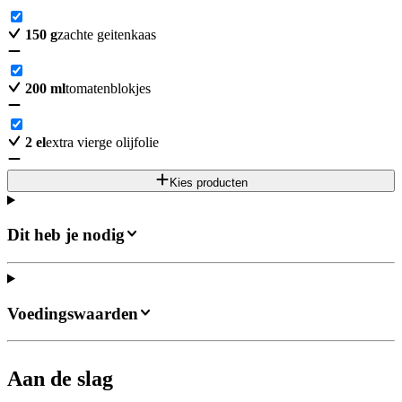
150
g
zachte geitenkaas
200
ml
tomatenblokjes
2
el
extra vierge olijfolie
Kies producten
Dit heb je nodig
Voedingswaarden
Aan de slag