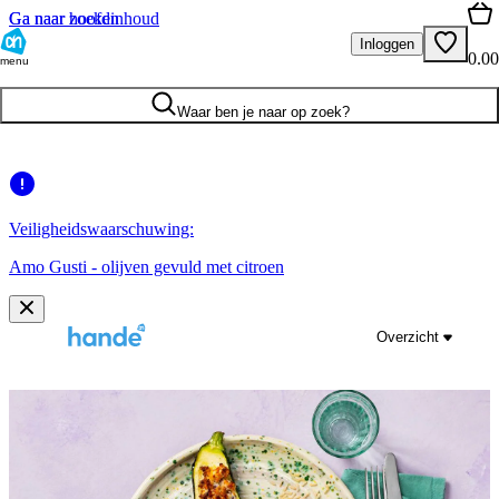
Ga naar hoofdinhoud
Ga naar zoeken
Inloggen
0.00
menu
Waar ben je naar op zoek?
Veiligheidswaarschuwing:
Amo Gusti - olijven gevuld met citroen
Overzicht