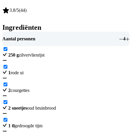
3.8
/5
(
44
)
Ingrediënten
Aantal personen
4
250
g
zilvervliesrijst
1
rode ui
2
courgettes
2
sneetjes
oud bruinbrood
1
tl
gedroogde tijm