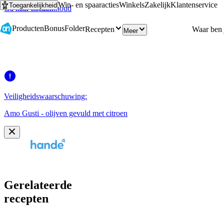
Win- en spaaracties
Winkels
Zakelijk
Klantenservice
Toegankelijkheid
Ga naar hoofdinhoud
Ga naar zoeken
Producten
Bonus
Folder
Recepten
Meer
Veiligheidswaarschuwing:
Amo Gusti - olijven gevuld met citroen
Gerelateerde
recepten