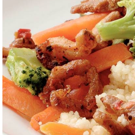
1
zakje
gewelde abrikozen
5
eetlepels
(olijf)olie
1
zak
panklare wokgroente
1
schaaltje
gyrosvleesreepjes