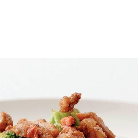
len en snipperen. Abrikozen in vieren snijden. In braadpan 3 el olie v
n door couscous scheppen en over vier borden verdelen. Groente en gy
Wat vond je van dit recept?