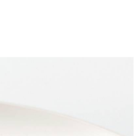
4
erhitten en uien, knoflook en wokgroente 5 min. bakken. In
ros erop scheppen.